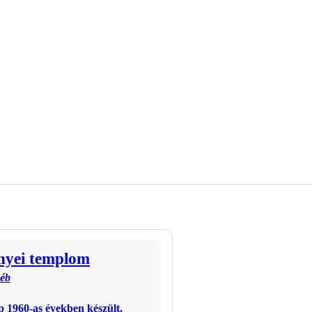
nyei templom
yéb
p 1960-as években készült.