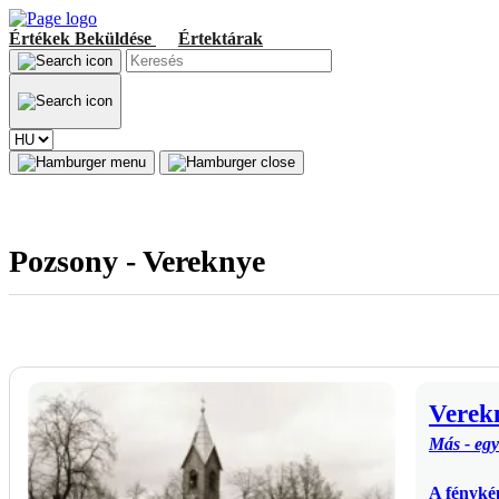
Értékek
Beküldése
Értektárak
Pozsony - Vereknye
Verek
Más - eg
A fényké