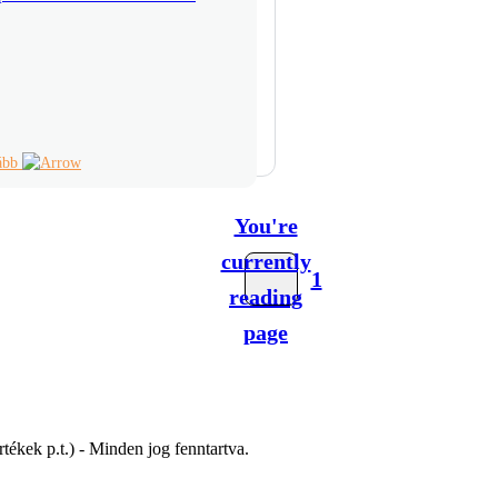
vább
You're
currently
1
reading
page
tékek p.t.) - Minden jog fenntartva.