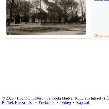
Olvass to
© 2026 - Hodnoty Kultúry - Felvidéki Magyar Kulturális Intézet - ( Ér
Értékek
Hozzáadása
•
Értektárak
•
Térkép
•
Kapcsolat