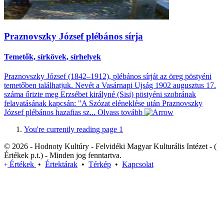
Praznovszky József plébános sírja
Temetők, sírkövek, sírhelyek
Praznovszky József (1842–1912), plébános sírját az öreg pöstyéni
temetőben találhatjuk. Nevét a Vasárnapi Ujság 1902 augusztus 17.
száma őrizte meg Erzsébet királyné (Sisi) pöstyéni szobrának
felavatásának kapcsán: "A Szózat eléneklése után Praznovszky
József plébános hazafias sz...
Olvass tovább
You're currently reading page
1
© 2026 - Hodnoty Kultúry - Felvidéki Magyar Kulturális Intézet - (
Értékek p.t.) - Minden jog fenntartva.
Értékek
•
Értektárak
•
Térkép
•
Kapcsolat
+