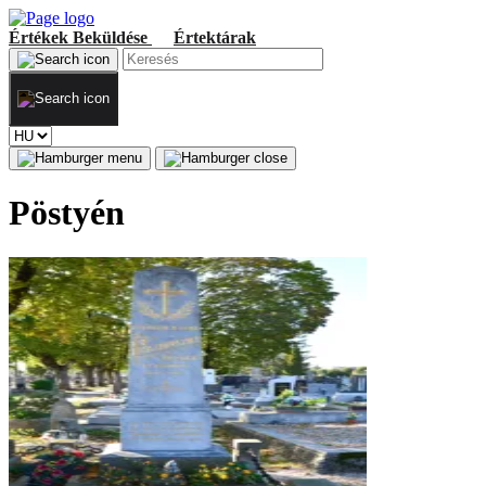
Értékek
Beküldése
Értektárak
Pöstyén