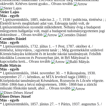
oklevelét. Kétéves üzemi gyako...
Olvass tovább
Steier Lajos
Más - egyéb
* Liptószentmiklós, 1885. március 2. – ?, 1938 / publicista, történész ; ;
Életéről kevés megbízható adat van. Édesapja tanító volt, de
Liptószentmiklóson nyomdát működtetett. Néhány évig a budapesti
műegyetem hallgatója volt, majd a budapesti tudományegyetemen jogi
doktorátust ...
Olvass tovább
Cornides Dániel
Más - egyéb
* Liptószentmiklós, 1732. július 1. – † Pest, 1787. október 4. /
történész, könyvtáros, ; egyetemi tanár ; ; Még gyermekként szüleivel
Körmöcbányára költözött és itt kezdte iskolai tanulmányait. Felsőbb
iskolákba Losoncon és Pozsonyban járt, itt Bél Mátyással is
kapcsolatba kerü...
Olvass tovább
Balló Mátyás
Más - egyéb
* Liptószentmiklós, 1844. november 30. – † Rákospalota, 1930.
szeptember 27. / ; kémikus, az MTA levelező tagja (1880) ; ;
Középiskolai tanulmányait Késmárkon, Rozsnyón és Lőcsén végezte.
1864–1866-ban a bécsi műegyetemen, 1866– 1868-ban a zürichi
műszaki főiskolán tanult, ahol ...
Olvass tovább
Diner-Dénes József
Más - egyéb
* Liptószentmiklós, 1857. június 27. – † Párizs, 1937. augusztus 5. /