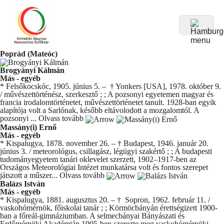
Poprád (Mateóc)
Brogyányi Kálmán
Más - egyéb
* Felsőkocskóc, 1905. június 5. – † Yonkers [USA], 1978. október 9.
/ művészettörténész, szerkesztő ; ; A pozsonyi egyetemen magyar és
francia irodalomtörténetet, művészettörténetet tanult. 1928-ban egyik
alapítója volt a Sarlónak, később eltávolodott a mozgalomtól. A
pozsonyi ...
Olvass tovább
Massány(i) Ernő
Más - egyéb
* Kispalugya, 1878. november 26. – † Budapest, 1946. január 20.
június 3. / meteorológus, csillagász, légügyi szakértő ; ; A budapesti
tudományegyetem tanári oklevelet szerzett, 1902–1917-ben az
Országos Meteorológiai Intézet munkatársa volt és fontos szerepet
játszott a műszer...
Olvass tovább
Balázs István
Más - egyéb
* Kispalugya, 1881. augusztus 20. – † Sopron, 1962. február 11. /
vaskohómérnök, főiskolai tanár ; ; Körmöcbányán érettségizett 1900-
ban a főreál-gimnáziumban. A selmecbányai Bányászati és
Erdőmérnöki Akadémián 1905-ben szerezte meg vaskohómérnöki