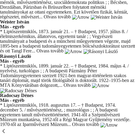
mérnök, művészettörténész, szociáldemokrata politikus ; ; Bécsben,
Drezdában, Párizsban és Brüsszelben folytatott mérnöki
tanulmányokat az ottani egyetemeken. Ezt követően fizikát, kémiát,
régészetet, művészet...
Olvass tovább
Weister István
Más - egyéb
* Liptószentmiklós, 1873. január 21. – † Budapest, 1957. július 8. /
élelmiszerkémikus, állatorvos, egyetemi tanár ; ; Vegyészeti
tanulmányait a budapesti és a müncheni műegyetemen végezte, majd
1895-ben a budapesti tudományegyetemen bölcsészdoktorátust szerzett
és ott Tangl Fere...
Olvass tovább
Rásonyi László
Más - egyéb
* Liptószentmiklós, 1899. január 22. – † Budapest, 1984. május 4. /
nyelvész, turkológus ; ; A budapesti Pázmány Péter
Tudományegyetemen szerzett 1921-ben magyar-történelem szakos
tanári diplomát, majd török filológiából is doktorált. 1922–1935-ben az
MTA Könyvtárában dolgozott,...
Olvass tovább
Radocsay Dénes
Más - egyéb
* Liptószentmiklós, 1918. augusztus 17. – † Budapest, 1974.
december 5. / művészettörténész, ; muzeológus ; ; A budapesti
egyetemen tanult művészettörténetet. 1941-től a Szépművészeti
Múzeum munkatársa, 1952-től a Régi Magyar Gyűjtemény vezetője.
1970-től az Iparművészeti Múzeum...
Olvass tovább