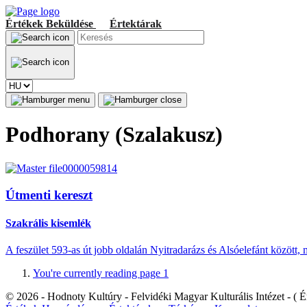
Értékek
Beküldése
Értektárak
Podhorany (Szalakusz)
Útmenti kereszt
Szakrális kisemlék
A feszület 593-as út jobb oldalán Nyitradarázs és Alsóelefánt között, 
You're currently reading page
1
© 2026 - Hodnoty Kultúry - Felvidéki Magyar Kulturális Intézet - ( Ér