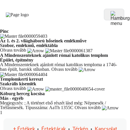
Pinc
Az 1. és 2. világháború hőseinek emlékműve
Szobor, emlékmű, emléktábla
Olvass tovább
A Mindenszenteknek ajánlott római katolikus templom
Épület, építmény
A Mindenszenteknek ajánlott római katolikus temploma a 1746-
ban épült, barokk stílusban.
Olvass tovább
Templomkerti kereszt
Szakrális kisemlék
Olvass tovább
Kóburg herceg kocsisa
Más - egyéb
Megjegyzés: ; A történet első részét lásd még: Népmesék /
Tréfásmesék. Típusszáma: AaTh 1355C
Olvass tovább
You're currently reading page
1
+
Értékek
Értektárak
Térkép
Kapcsolat
•
•
•