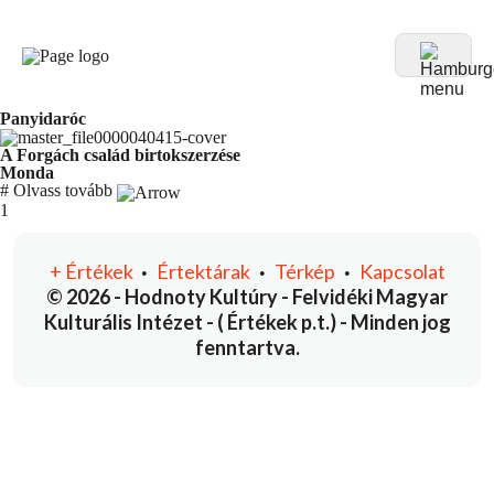
Panyidaróc
A Forgách család birtokszerzése
Monda
#
Olvass tovább
You're currently reading page
1
+
Értékek
Értektárak
Térkép
Kapcsolat
•
•
•
© 2026 - Hodnoty Kultúry - Felvidéki Magyar
Kulturális Intézet - ( Értékek p.t.) - Minden jog
fenntartva.