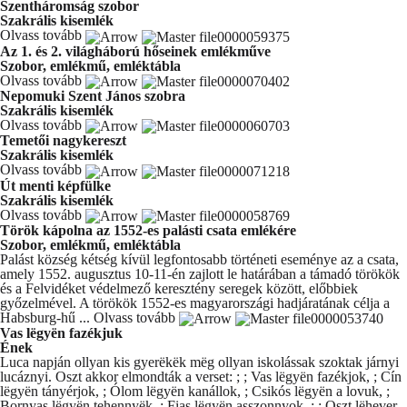
Szentháromság szobor
Szakrális kisemlék
Olvass tovább
Az 1. és 2. világháború hőseinek emlékműve
Szobor, emlékmű, emléktábla
Olvass tovább
Nepomuki Szent János szobra
Szakrális kisemlék
Olvass tovább
Temetői nagykereszt
Szakrális kisemlék
Olvass tovább
Út menti képfülke
Szakrális kisemlék
Olvass tovább
Török kápolna az 1552-es palásti csata emlékére
Szobor, emlékmű, emléktábla
Palást község kétség kívül legfontosabb történeti eseménye az a csata,
amely 1552. augusztus 10-11-én zajlott le határában a támadó törökök
és a Felvidéket védelmező keresztény seregek között, előbbiek
győzelmével. A törökök 1552-es magyarországi hadjáratának célja a
Habsburg-hű ...
Olvass tovább
Vas lëgyën fazékjuk
Ének
Luca napján ollyan kis gyerëkëk mëg ollyan iskolássak szoktak járnyi
lucáznyi. Oszt akkor elmondták a verset: ; ; Vas lëgyën fazékjok, ; Cín
lëgyën tányérjok, ; Ólom lëgyën kanállok, ; Csikós lëgyën a lovuk, ;
Bornyas lëgyën tehennyëk, ; Fias lëgyën asszonnyok. ; ; Oszt lëhever...