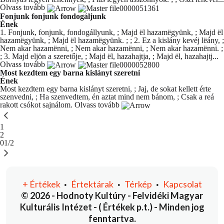
Olvass tovább
Fonjunk fonjunk fondogáljunk
Ének
1. Fonjunk, fonjunk, fondogállyunk, ; Majd ël hazamëgyünk, ; Majd ël
hazamëgyünk, ; Majd ël hazamëgyünk. ; ; 2. Ez a kislány kevéj lëány, ;
Nem akar hazamënni, ; Nem akar hazamënni, ; Nem akar hazamënni. ;
; 3. Majd eljön a szeretője, ; Majd ël, hazahajtja, ; Majd ël, hazahajtj...
Olvass tovább
Most kezdtem egy barna kislányt szeretni
Ének
Most kezdtem egy barna kislányt szeretni, ; Jaj, de sokat kellett érte
szenvedni, ; Ha szenvedtem, én aztat mind nem bánom, ; Csak a reá
rakott csókot sajnálom.
Olvass tovább
You're currently reading page
1
Oldal
2
01/2
+
Értékek
Értektárak
Térkép
Kapcsolat
•
•
•
© 2026 - Hodnoty Kultúry - Felvidéki Magyar
Kulturális Intézet - ( Értékek p.t.) - Minden jog
fenntartva.