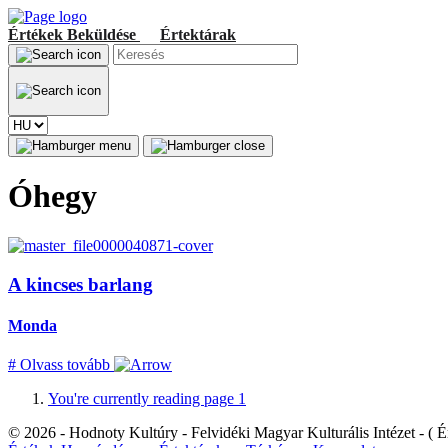
Értékek
Beküldése
Értektárak
Óhegy
A kincses barlang
Monda
#
Olvass tovább
You're currently reading page
1
© 2026 - Hodnoty Kultúry - Felvidéki Magyar Kulturális Intézet - ( Ér