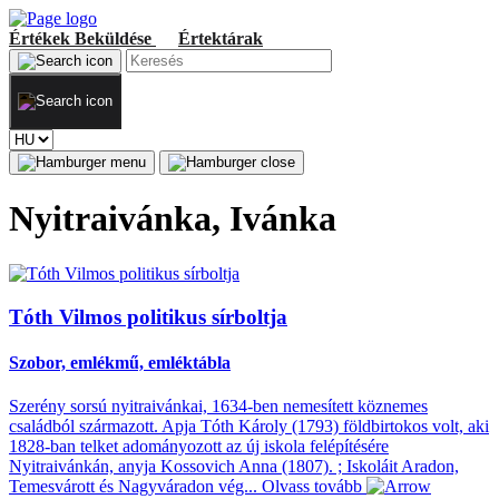
Értékek
Beküldése
Értektárak
Nyitraivánka, Ivánka
Tóth Vilmos politikus sírboltja
Szobor, emlékmű, emléktábla
Szerény sorsú nyitraivánkai, 1634-ben nemesített köznemes
családból származott. Apja Tóth Károly (1793) földbirtokos volt, aki
1828-ban telket adományozott az új iskola felépítésére
Nyitraivánkán, anyja Kossovich Anna (1807). ; Iskoláit Aradon,
Temesvárott és Nagyváradon vég...
Olvass tovább