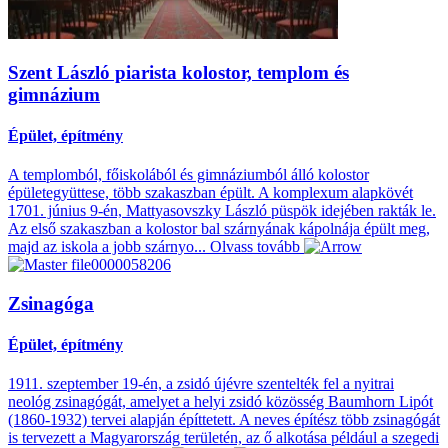
Szent László piarista kolostor, templom és
gimnázium
Épület, építmény
A templomból, főiskolából és gimnáziumból álló kolostor
épületegyüttese, több szakaszban épült. A komplexum alapkövét
1701. június 9-én, Mattyasovszky László püspök idejében rakták le.
Az első szakaszban a kolostor bal szárnyának kápolnája épült meg,
majd az iskola a jobb szárnyo...
Olvass tovább
Zsinagóga
Épület, építmény
1911. szeptember 19-én, a zsidó újévre szentelték fel a nyitrai
neológ zsinagógát, amelyet a helyi zsidó közösség Baumhorn Lipót
(1860-1932) tervei alapján építtetett. A neves építész több zsinagógát
is tervezett a Magyarország területén, az ő alkotása például a szegedi