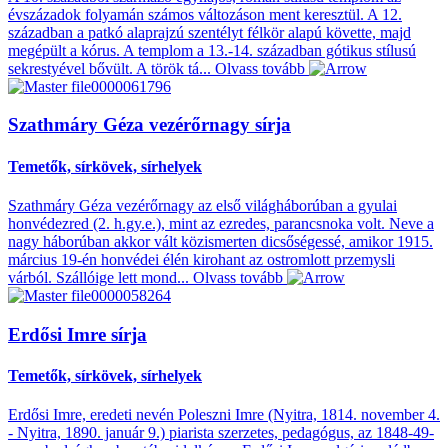
évszázadok folyamán számos változáson ment keresztül. A 12.
században a patkó alaprajzú szentélyt félkör alapú követte, majd
megépült a kórus. A templom a 13.-14. században gótikus stílusú
sekrestyével bővült. A török tá...
Olvass tovább
Szathmáry Géza vezérőrnagy sírja
Temetők, sírkövek, sírhelyek
Szathmáry Géza vezérőrnagy az első világháborúban a gyulai
honvédezred (2. h.gy.e.), mint az ezredes, parancsnoka volt. Neve a
nagy háborúban akkor vált közismerten dicsőségessé, amikor 1915.
március 19-én honvédei élén kirohant az ostromlott przemysli
várból. Szállóige lett mond...
Olvass tovább
Erdősi Imre sírja
Temetők, sírkövek, sírhelyek
Erdősi Imre, eredeti nevén Poleszni Imre (Nyitra, 1814. november 4.
- Nyitra, 1890. január 9.) piarista szerzetes, pedagógus, az 1848-49-