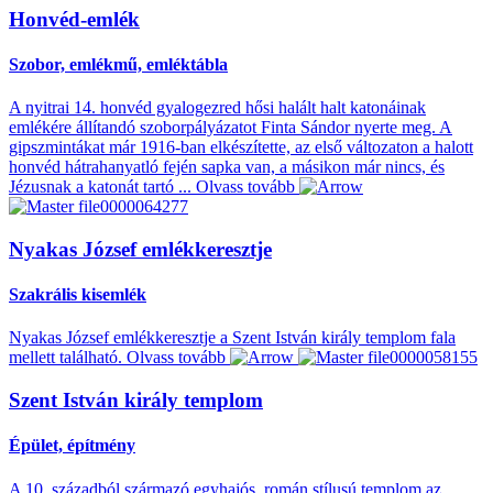
Honvéd-emlék
Szobor, emlékmű, emléktábla
A nyitrai 14. honvéd gyalogezred hősi halált halt katonáinak
emlékére állítandó szoborpályázatot Finta Sándor nyerte meg. A
gipszmintákat már 1916-ban elkészítette, az első változaton a halott
honvéd hátrahanyatló fején sapka van, a másikon már nincs, és
Jézusnak a katonát tartó ...
Olvass tovább
Nyakas József emlékkeresztje
Szakrális kisemlék
Nyakas József emlékkeresztje a Szent István király templom fala
mellett található.
Olvass tovább
Szent István király templom
Épület, építmény
A 10. századból származó egyhajós, román stílusú templom az