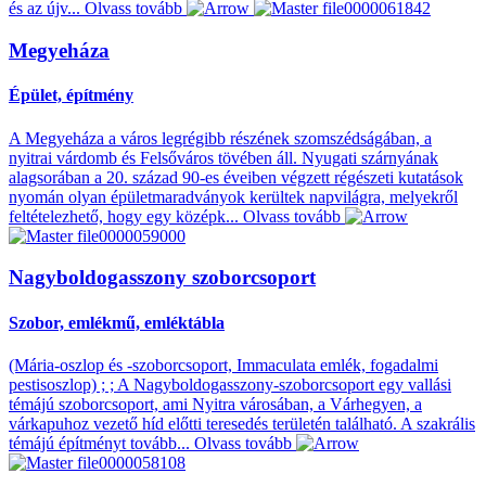
és az újv...
Olvass tovább
Megyeháza
Épület, építmény
A Megyeháza a város legrégibb részének szomszédságában, a
nyitrai várdomb és Felsőváros tövében áll. Nyugati szárnyának
alagsorában a 20. század 90-es éveiben végzett régészeti kutatások
nyomán olyan épületmaradványok kerültek napvilágra, melyekről
feltételezhető, hogy egy középk...
Olvass tovább
Nagyboldogasszony szoborcsoport
Szobor, emlékmű, emléktábla
(Mária-oszlop és -szoborcsoport, Immaculata emlék, fogadalmi
pestisoszlop) ; ; A Nagyboldogasszony-szoborcsoport egy vallási
témájú szoborcsoport, ami Nyitra városában, a Várhegyen, a
várkapuhoz vezető híd előtti teresedés területén található. A szakrális
témájú építményt tovább...
Olvass tovább