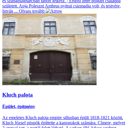
es szabadságharcban tábori lelkész. ; Erdősi Imre polgári családba
született. Apja Poleszni Ambrus nyitrai csizmadia volt, és testvére,
István ...
Olvass tovább
Kluch palota
Épület, építmény
Az emeletes Kluch palota empire stílusban épült 1818-1821 között.
Kluch József püspök építtette a kanonokok számára. Címere, melyet
2 angyal tart, a portál felett látható. A sarkon álló Atlasz-szobrot