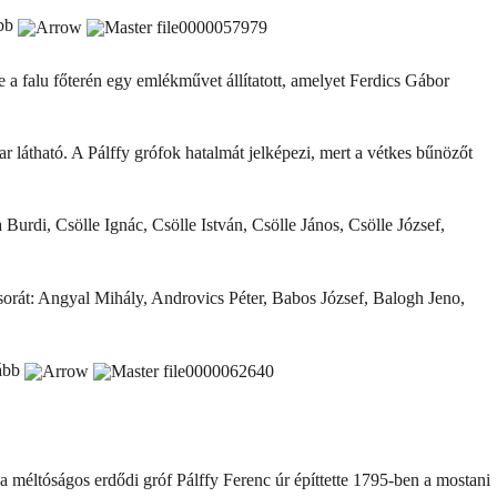
ább
a falu főterén egy emlékművet állítatott, amelyet Ferdics Gábor
r látható. A Pálffy grófok hatalmát jelképezi, mert a vétkes bűnözőt
Burdi, Csölle Ignác, Csölle István, Csölle János, Csölle József,
évsorát: Angyal Mihály, Androvics Péter, Babos József, Balogh Jeno,
vább
t a méltóságos erdődi gróf Pálffy Ferenc úr építtette 1795-ben a mostani