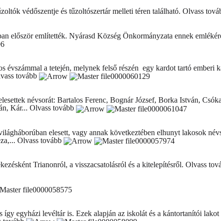
zoltók védőszentje és tűzoltószertár melleti téren található.
Olvass tov
sban először említették. Nyárasd Község Önkormányzata ennek emlékére 
s évszámmal a tetején, melynek felső részén egy kardot tartó emberi ka
vass tovább
elesettek névsorát: Bartalos Ferenc, Bognár József, Borka István, Csóka 
n, Kár...
Olvass tovább
a 2. világháborúban elesett, vagy annak következtében elhunyt lakosok n
za,...
Olvass tovább
ésként Trianonról, a visszacsatolásról és a kitelepítésről.
Olvass to
így egyházi levéltár is. Ezek alapján az iskolát és a kántortanítói lako