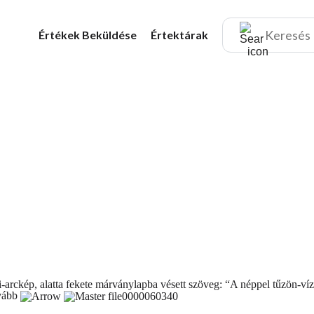
Értékek
Beküldése
Értektárak
fi-arckép, alatta fekete márványlapba vésett szöveg: “A néppel tűzön-ví
ovább