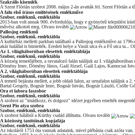
Szakrális kisemlék
A Szent Flórián szobrot 2008. május 2-án avatták fel. Szent Flórián a tű
A falu első írásos említésének emlékműve
Szobor, emlékmű, emléktábla
2013-ban volt annak 900. évfordulója, hogy e gyönyörű települést írá
művész alkotott meg.
Olvass tovább
Pallosjog emlékmű
Szobor, emlékmű, emléktábla
A kultúrház melletti parkban található a Pallosjog emlékműve az 1796-o
akár halállal is büntették. Eredeti helye a Vasút utca és a Fő utca ta...
Ol
Az 1. világháborúban elesettek emléktáblája
Szobor, emlékmű, emléktábla
A község temetőjében, a ravatalozó falán találjuk az I. világháborúban 
Dömény Imre, Dömény János, Gaál József, Gaál Lajos, Kamocsai Istvá
A 2. világháborúban elesettek emléktáblája
Szobor, emlékmű, emléktábla
A temető bejárata mellett, a jobb oldali falon, az urnafalon találjuk 
Bartal Gergely, Bognár Imre, Bognár István, Bognár László, Csölle Gé
Ora et labora faszobor
Szobor, emlékmű, emléktábla
A szobrot az "imádkozz, és dolgozz" idézet jegyében emelték megemlékez
Szent Pio atya szobra
Szobor, emlékmű, emléktábla
A szobrot hálából a Kürthy család állíttatta.
Olvass tovább
A közösség tanítóinak kopjafája
Szobor, emlékmű, emléktábla
Az iskoláról 1753 óta vannak adataink, mivel plébánia csak azóta van, s 