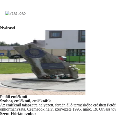
Nyárasd
Petőfi emlékmű
Szobor, emlékmű, emléktábla
Az emlékmű talapzatra helyezett, ferdén álló terméskőbe erősített Pető
önkormányzata, Csemadok helyi szervezete 1995. márc. 19.
Olvass t
Szent Flórián szobor