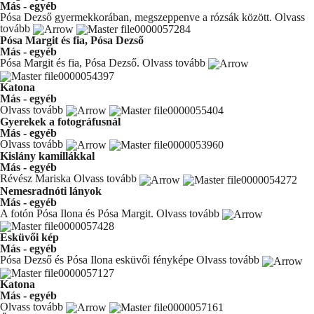
Más - egyéb
Pósa Dezső gyermekkorában, megszeppenve a rózsák között.
Olvass
tovább
Pósa Margit és fia, Pósa Dezső
Más - egyéb
Pósa Margit és fia, Pósa Dezső.
Olvass tovább
Katona
Más - egyéb
Olvass tovább
Gyerekek a fotográfusnál
Más - egyéb
Olvass tovább
Kislány kamillákkal
Más - egyéb
Révész Mariska
Olvass tovább
Nemesradnóti lányok
Más - egyéb
A fotón Pósa Ilona és Pósa Margit.
Olvass tovább
Esküvői kép
Más - egyéb
Pósa Dezső és Pósa Ilona esküvői fényképe
Olvass tovább
Katona
Más - egyéb
Olvass tovább