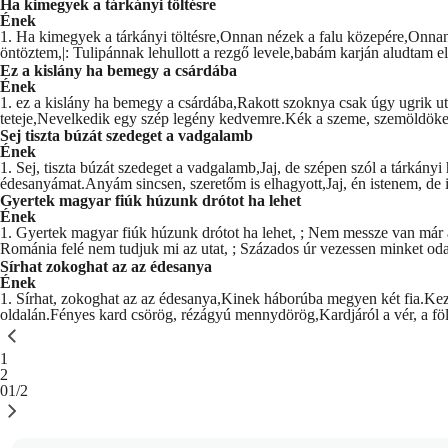
Ha kimegyek a tárkányi töltésre
Ének
1. Ha kimegyek a tárkányi töltésre,Onnan nézek a falu közepére,Onnan
öntöztem,|: Tulipánnak lehullott a rezgő levele,babám karján aludtam el 
Ez a kislány ha bemegy a csárdába
Ének
1. ez a kislány ha bemegy a csárdába,Rakott szoknya csak úgy ugrik ut
teteje,Nevelkedik egy szép legény kedvemre.Kék a szeme, szemöldöke,
Sej tiszta búzát szedeget a vadgalamb
Ének
1. Sej, tiszta búzát szedeget a vadgalamb,Jaj, de szépen szól a tárkány
édesanyámat.Anyám sincsen, szeretőm is elhagyott,Jaj, én istenem, de i
Gyertek magyar fiúk húzunk drótot ha lehet
Ének
1. Gyertek magyar fiúk húzunk drótot ha lehet, ; Nem messze van már 
Románia felé nem tudjuk mi az utat, ; Százados úr vezessen minket oda. 
Sírhat zokoghat az az édesanya
Ének
1. Sírhat, zokoghat az az édesanya,Kinek háborúba megyen két fia.Kezé
oldalán.Fényes kard csörög, rézágyú mennydörög,Kardjáról a vér, a föl
You're currently reading page
1
Oldal
2
01/2