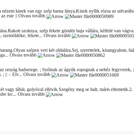
 nézem kinek van egy szép barna lánya,Kinek nyílik rózsa az udvarába.
az este :|
Olvass tovább
ána.Rakott szoknya, szép fekete göndör haja vállára, kétfelé van vágva
 szemöldöke, fekete...
Olvass tovább
i harang.Olyan szépen veri két oldalára,Sej, szerettelek, kisangyalom, h
ga...
Olvass tovább
az ország hadserege. ; Szólnak az ágyúk ropognak a nehéz fegyverek, ;
; |: – Elv...
Olvass tovább
t vagy lábát, golyóval ellövik.Szegény meg se halt, máris eltemetik.2.
dre lec...
Olvass tovább