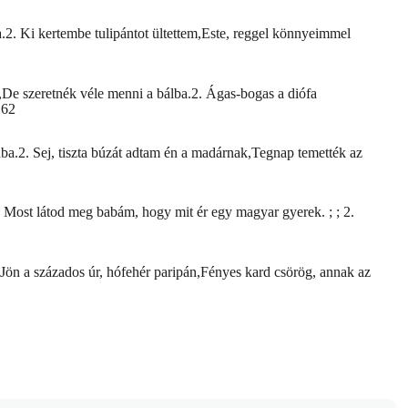
2. Ki kertembe tulipántot ültettem,Este, reggel könnyeimmel
,De szeretnék véle menni a bálba.2. Ágas-bogas a diófa
iába.2. Sej, tiszta búzát adtam én a madárnak,Tegnap temették az
 Most látod meg babám, hogy mit ér egy magyar gyerek. ; ; 2.
 Jön a százados úr, hófehér paripán,Fényes kard csörög, annak az