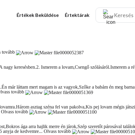
Értékek
Beküldése
Értektárak
s tovább
A nagy keresésben.2. Ismerem a lovam,Csengő szólásáról.Ismerem a rég
rni.Én már láttam mert magam is az vagyok,Szőke a babám én meg barna 
lvass tovább
ovamra.Három asztag széna fel van pakolva,Kis pej lovam mégis játszik a
.
Olvass tovább
t,Bokros ága arra hajlik merre én járok,Szép szeretőt párosával találo
jó anyja de kedvemre...
Olvass tovább