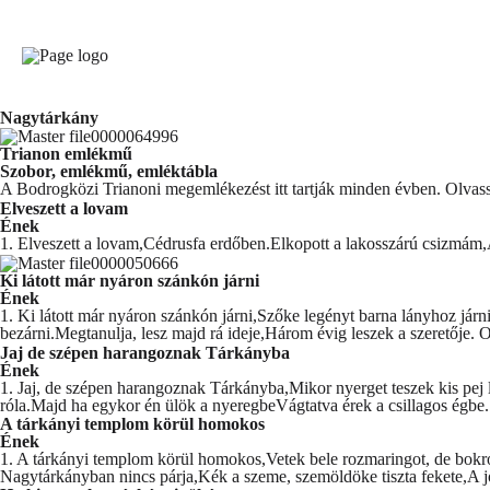
Nagytárkány
Trianon emlékmű
Szobor, emlékmű, emléktábla
A Bodrogközi Trianoni megemlékezést itt tartják minden évben.
Olvas
Elveszett a lovam
Ének
1. Elveszett a lovam,Cédrusfa erdőben.Elkopott a lakosszárú csizmám,
Ki látott már nyáron szánkón járni
Ének
1. Ki látott már nyáron szánkón járni,Szőke legényt barna lányhoz já
bezárni.Megtanulja, lesz majd rá ideje,Három évig leszek a szeretője.
O
Jaj de szépen harangoznak Tárkányba
Ének
1. Jaj, de szépen harangoznak Tárkányba,Mikor nyerget teszek kis pej l
róla.Majd ha egykor én ülök a nyeregbeVágtatva érek a csillagos égbe
A tárkányi templom körül homokos
Ének
1. A tárkányi templom körül homokos,Vetek bele rozmaringot, de bokros
Nagytárkányban nincs párja,Kék a szeme, szemöldöke tiszta fekete,A 