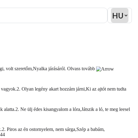
i, volt szeretőm,Nyalka járásáról.
Olvass tovább
vagyok.2. Olyan legény akart hozzám járni,Ki az ajtót nem tudta
latta.2. Ne ülj édes kisangyalom a lóra,Játszik a ló, te meg leesel
k.2. Piros az én ostornyelem, nem sárga,Szép a babám,