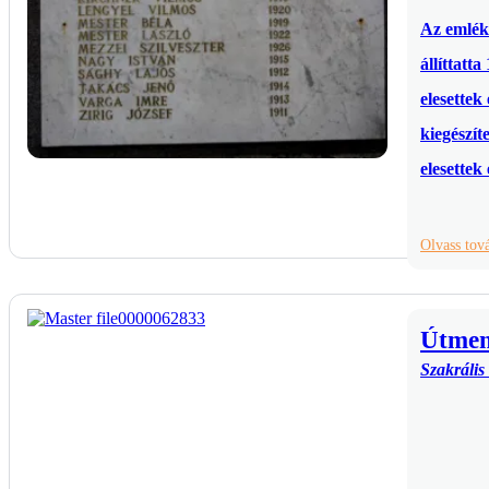
Az emlék
állíttatt
elesettek
kiegészít
elesettek
Olvass to
Útment
Szakrális