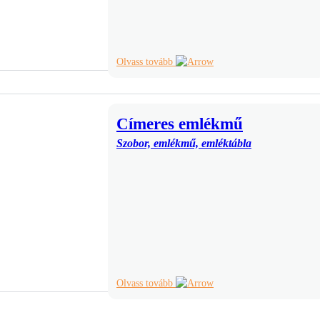
Olvass tovább
Címeres emlékmű
Szobor, emlékmű, emléktábla
Olvass tovább