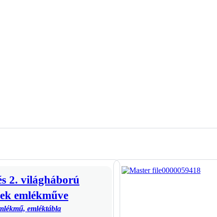
és 2. világháború
nek emlékműve
mlékmű, emléktábla