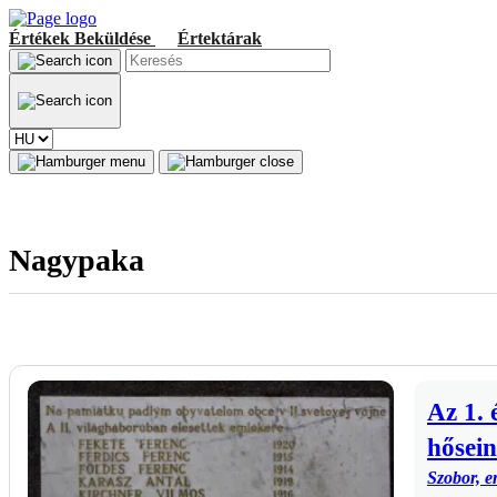
Értékek
Beküldése
Értektárak
Nagypaka
Az 1. 
hősei
Szobor, e