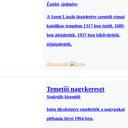
Épület, építmény
A Szent László tiszteletére szentelt római
katolikus templom 1317-ben épült. 1689-
ben átépítették, 1937-ben kibővítették,
újjáépítették.
Olvass tovább
Temetői nagykereszt
Szakrális kisemlék
Isten dicsőségére emeltették a nagypakai
plébánia hívei 1964-ben.