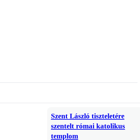
Szent László tiszteletére
szentelt római katolikus
templom