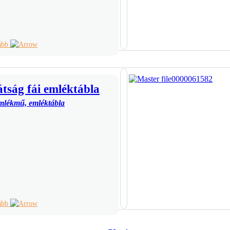
vább
tság fái emléktábla
mlékmű, emléktábla
vább