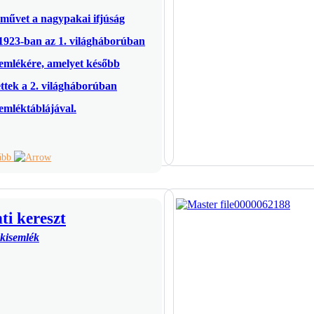
művet a nagypakai ifjúság
a 1923-ban az 1. világháborúban
 emlékére, amelyet később
ettek a 2. világháborúban
 emléktáblájával.
vább
i kereszt
 kisemlék