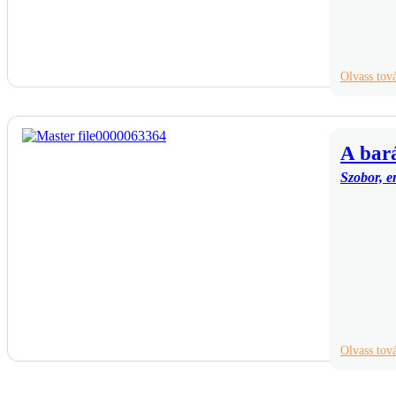
Olvass to
A bará
Szobor, e
Olvass to