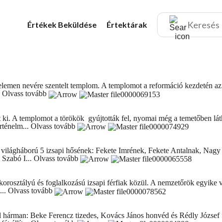
Értékek
Beküldése
Értektárak
elemen nevére szentelt templom. A templomot a reformáció kezdetén az új
.
Olvass tovább
lt ki. A templomot a törökök gyújtották fel, nyomai még a temetőben l
rténelm...
Olvass tovább
z 1. világháború 5 izsapi hősének: Fekete Imrének, Fekete Antalnak, Na
 Szabó I...
Olvass tovább
osztályú és foglalkozású izsapi férfiak közül. A nemzetőrök egyike vol
...
Olvass tovább
ől hárman: Beke Ferencz tizedes, Kovács János honvéd és Rédly József