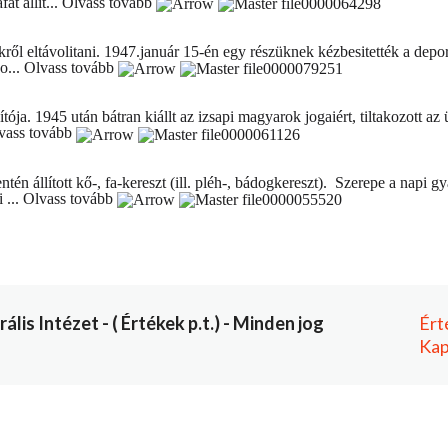
t állít...
Olvass tovább
ől eltávolitani. 1947.január 15-én egy részüknek kézbesitették a deport
o...
Olvass tovább
ója. 1945 után bátran kiállt az izsapi magyarok jogaiért, tiltakozott az
vass tovább
entén állított kő-, fa-kereszt (ill. pléh-, bádogkereszt). Szerepe a napi 
 ...
Olvass tovább
is Intézet - ( Értékek p.t.) - Minden jog
Ért
Kap