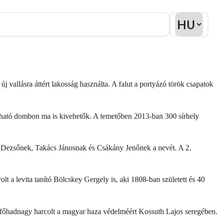
 vallásra áttért lakosság használta. A falut a portyázó török csapatok
átható dombon ma is kivehetők. A temetőben 2013-ban 300 sírhely
gy Dezsőnek, Takács Jánosnak és Csákány Jenőnek a nevét. A 2.
t a levita tanító Bölcskey Gergely is, aki 1808-ban született és 40
 főhadnagy harcolt a magyar haza védelméért Kossuth Lajos seregében.