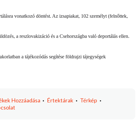
álásra vonatkozó döntést. Az izsapiakat, 102 személyt (felnőttek,
 üldözés, a reszlovakizáció és a Csehországba való deportálás ellen.
gyakorlatban a tájékozódás segítése földrajzi tájegységek
ékek
Hozzáadása
Értektárak
Térkép
•
•
•
csolat