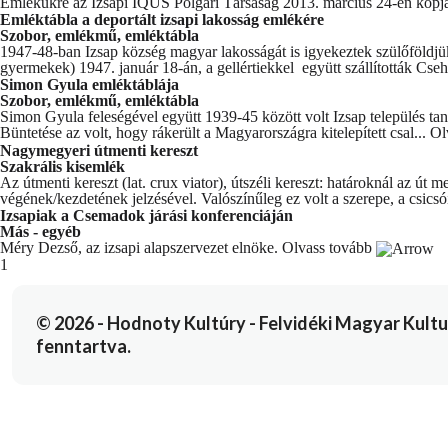
Emlékükre az Izsapi IQUS Polgári Társaság 2013. március 24-én kopjafá
Emléktábla a deportált izsapi lakosság emlékére
Szobor, emlékmű, emléktábla
1947-48-ban Izsap község magyar lakosságát is igyekeztek szülőföldjükr
gyermekek) 1947. január 18-án, a gellértiekkel együtt szállították Cseh
Simon Gyula emléktáblája
Szobor, emlékmű, emléktábla
Simon Gyula feleségével együtt 1939-45 között volt Izsap település tanít
Büntetése az volt, hogy rákerült a Magyarországra kitelepített csal...
Ol
Nagymegyeri útmenti kereszt
Szakrális kisemlék
Az útmenti kereszt (lat. crux viator), útszéli kereszt: határoknál az út m
végének/kezdetének jelzésével. Valószínűleg ez volt a szerepe, a csicsói
Izsapiak a Csemadok járási konferenciáján
Más - egyéb
Méry Dezső, az izsapi alapszervezet elnöke.
Olvass tovább
You're currently reading page
1
© 2026 - Hodnoty Kultúry - Felvidéki Magyar Kulturál
fenntartva.