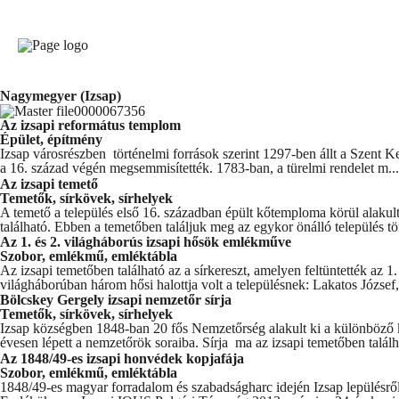
Nagymegyer (Izsap)
Az izsapi református templom
Épület, építmény
Izsap városrészben történelmi források szerint 1297-ben állt a Szent K
a 16. század végén megsemmisítették. 1783-ban, a türelmi rendelet m..
Az izsapi temető
Temetők, sírkövek, sírhelyek
A temető a település első 16. században épült kőtemploma körül alaku
található. Ebben a temetőben találjuk meg az egykor önálló település tö
Az 1. és 2. világháborús izsapi hősök emlékműve
Szobor, emlékmű, emléktábla
Az izsapi temetőben található az a sírkereszt, amelyen feltüntették a
világháborúban három hősi halottja volt a településnek: Lakatos József,
Bölcskey Gergely izsapi nemzetőr sírja
Temetők, sírkövek, sírhelyek
Izsap községben 1848-ban 20 fős Nemzetőrség alakult ki a különböző kor
évesen lépett a nemzetőrök soraiba. Sírja ma az izsapi temetőben találh
Az 1848/49-es izsapi honvédek kopjafája
Szobor, emlékmű, emléktábla
1848/49-es magyar forradalom és szabadságharc idején Izsap lepülésr