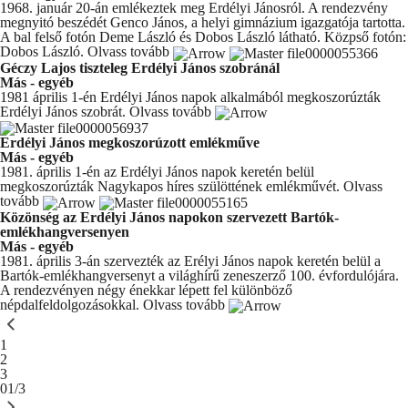
1968. január 20-án emlékeztek meg Erdélyi Jánosról. A rendezvény
megnyitó beszédét Genco János, a helyi gimnázium igazgatója tartotta.
A bal felső fotón Deme László és Dobos László látható. Közpső fotón:
Dobos László.
Olvass tovább
Géczy Lajos tiszteleg Erdélyi János szobránál
Más - egyéb
1981 április 1-én Erdélyi János napok alkalmából megkoszorúzták
Erdélyi János szobrát.
Olvass tovább
Erdélyi János megkoszorúzott emlékműve
Más - egyéb
1981. április 1-én az Erdélyi János napok keretén belül
megkoszorúzták Nagykapos híres szülöttének emlékművét.
Olvass
tovább
Közönség az Erdélyi János napokon szervezett Bartók-
emlékhangversenyen
Más - egyéb
1981. április 3-án szervezték az Erélyi János napok keretén belül a
Bartók-emlékhangversenyt a világhírű zeneszerző 100. évfordulójára.
A rendezvényen négy énekkar lépett fel különböző
népdalfeldolgozásokkal.
Olvass tovább
You're currently reading page
1
Oldal
2
Oldal
3
01/3