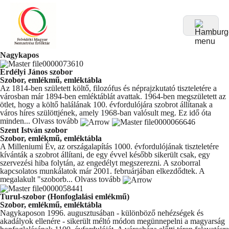
Nagykapos
Erdélyi János szobor
Szobor, emlékmű, emléktábla
Az 1814-ben született költő, filozófus és néprajzkutató tiszteletére a
városban már 1894-ben emléktáblát avattak. 1964-ben megszületett az
ötlet, hogy a költő halálának 100. évfordulójára szobrot állítanak a
város híres szülöttjének, amely 1968-ban valósult meg. Ez idő óta
minden...
Olvass tovább
Szent István szobor
Szobor, emlékmű, emléktábla
A Milleniumi Év, az országalapítás 1000. évfordulójának tiszteletére
kívánták a szobrot állítani, de egy évvel később sikerült csak, egy
szervezési hiba folytán, az engedélyt megszerezni. A szoborral
kapcsolatos munkálatok már 2001. februárjában elkezdődtek. A
megalakult "szoborb...
Olvass tovább
Turul-szobor (Honfoglalási emlékmű)
Szobor, emlékmű, emléktábla
Nagykaposon 1996. augusztusában - különböző nehézségek és
akadályok ellenére - sikerült méltó módon megünnepelni a magyarság