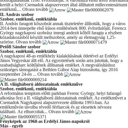
honfoglalásának 1100. évfordulóját. A városháza előtti téren felavatásra
került a helyi Csemadok alapszervezet által állíttatott millecentenáriumi
emlékmű....
Olvass tovább
II. András szobor
Szobor, emlékmű, emléktábla
II. András faragott kőszobrát annak tiszteletére állították, hogy a város
2014-ben ünnepelte első írásos említésének 800. évfordulóját. Ferencz
György nagykaposi szobrász imregi andezit kőből faragta a részben
közadakozásból készült mellszobrot, amely az életnagyság 1,25-
szöröse.
Olvass tovább
Petőfi Sándor szobor
Szobor, emlékmű, emléktábla
A nagykaposi 48-as emlékhely kialakításának ötletével az Erdélyi
János Vegyeskar állt elő. Az egyeztetések során arra jutottak, hogy a
szabadságharc költőjének állítsanak emléket. A megvalósításhoz
szükséges támogatást a Bethlen Gábor Alap biztosította, így 2016
szeptember 24-én ...
Olvass tovább
A II. világháború áldozatainak emlékműve
Szobor, emlékmű, emléktábla
A református templom előtti parkban Ferenc György, helyi fafaragó
alkotása őrzi a II. világháború áldozatainak emlékét. Az emlékművet a
Csemadok Nagykaposi alapszervezete állította 1993-ban. Az
emlékművön távolba révedő férfiarcok és az elesettek névsora
található. Az elhurcoltak...
Olvass tovább
Fényképek az 1968-as Erdélyi János-napokról
Más - egyéb