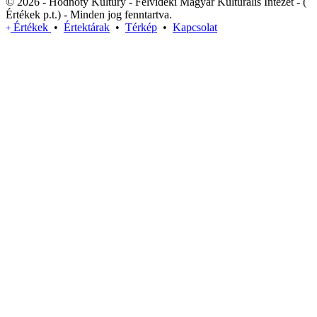
© 2026 - Hodnoty Kultúry - Felvidéki Magyar Kulturális Intézet - (
Értékek p.t.) - Minden jog fenntartva.
Értékek
•
Értektárak
•
Térkép
•
Kapcsolat
+