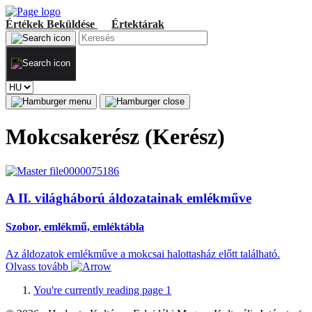
Értékek
Beküldése
Értektárak
Mokcsakerész (Kerész)
A II. világháború áldozatainak emlékműve
Szobor, emlékmű, emléktábla
Az áldozatok emlékműve a mokcsai halottasház előtt található.
Olvass tovább
You're currently reading page
1