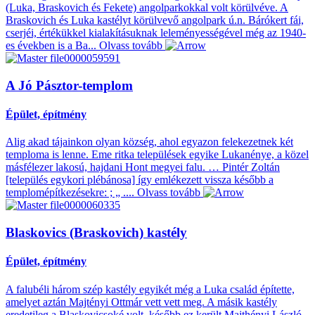
(Luka, Braskovich és Fekete) angolparkokkal volt körülvéve. A
Braskovich és Luka kastélyt körülvevő angolpark ú.n. Bárókert fái,
cserjéi, értékükkel kialakításuknak leleményességével még az 1940-
es években is a Ba...
Olvass tovább
A Jó Pásztor-templom
Épület, építmény
Alig akad tájainkon olyan község, ahol egyazon felekezetnek két
temploma is lenne. Eme ritka települések egyike Lukanénye, a közel
másfélezer lakosú, hajdani Hont megyei falu. … Pintér Zoltán
[település egykori plébánosa] így emlékezett vissza később a
templomépítkezésekre: ; „ ....
Olvass tovább
Blaskovics (Braskovich) kastély
Épület, építmény
A falubéli három szép kastély egyikét még a Luka család építette,
amelyet aztán Majtényi Ottmár vett vett meg. A másik kastély
eredetileg a Blaskovicsoké volt, később ez került Majthényi László