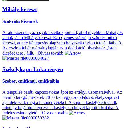
Mihály-kereszt
Szakrális kisemlék
A falu közepén, az egyik üzletközpontnál, ahol régebben Mihályék
laktak, áll a Mihály-kereszt. Ez egyenes szárvégű szürkés műkő
kereszt, amely kétlépcsős alapzatra helyezett oszlop tetején látható.
Az oszlop fehér márványlapján ez a dedikáció olvasható: „Isten
dicsőségére / állít...
Olvass tovább
Székelykapu Lukanényén
Szobor, emlékmű, emléktábla
A település baráti kapcsolatokat ápol az erdélyi Csomafalvával. Az
itteni fafaragó mesterek 2010-ben egy csodálatos székelykapuval
ajándékozták meg a lukanényeieket. A kapu a kastélykertnél áll,
mintegy bejáratot képezve a kastélyban helyet kapott iskolába. A
fedeles zsindelytető...
Olvass tovább