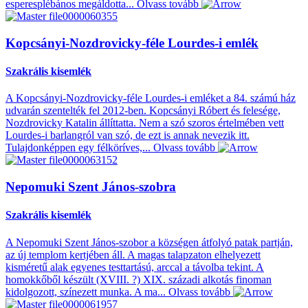
esperesplébános megáldotta...
Olvass tovább
Kopcsányi-Nozdrovicky-féle Lourdes-i emlék
Szakrális kisemlék
A Kopcsányi-Nozdrovicky-féle Lourdes-i emléket a 84. számú ház
udvarán szentelték fel 2012-ben. Kopcsányi Róbert és felesége,
Nozdrovicky Katalin állíttatta. Nem a szó szoros értelmében vett
Lourdes-i barlangról van szó, de ezt is annak nevezik itt.
Tulajdonképpen egy félköríves,...
Olvass tovább
Nepomuki Szent János-szobra
Szakrális kisemlék
A Nepomuki Szent János-szobor a községen átfolyó patak partján,
az új templom kertjében áll. A magas talapzaton elhelyezett
kisméretű alak egyenes testtartású, arccal a távolba tekint. A
homokkőből készült (XVIII. ?) XIX. századi alkotás finoman
kidolgozott, színezett munka. A ma...
Olvass tovább