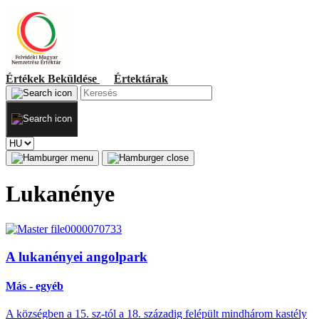
Értékek
Beküldése
Értektárak
Lukanénye
A lukanényei angolpark
Más - egyéb
A községben a 15. sz-tól a 18. századig felépült mindhárom kastély