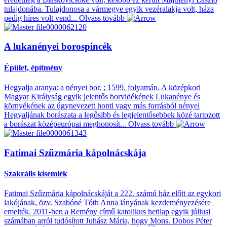
tulajdonába. Tulajdonosa a vármegye egyik vezéralakja volt, háza
pedig híres volt vend...
Olvass tovább
A lukanényei borospincék
Épület, építmény
Hegyalja aranya: a nényei bor. ; 1599. folyamán. A középkori
Magyar Királyság egyik jelentős borvidékének Lukanénye és
környékének az úgynevezett honti vagy más forrásból nényei
Hegyaljának borászata a legősibb és legjelentősebbek közé tartozott
a borászat középeurópai meghonosít...
Olvass tovább
Fatimai Szűzmária kápolnácskája
Szakrális kisemlék
Fatimai Szűzmária kápolnácskáját a 222. számú ház előtt az egykori
lakójának, özv. Szabóné Tóth Anna lányának kezdeményezésére
emelték. 2011-ben a Remény című katolikus hetilap egyik júliusi
számában arról tudósított Juhász Mária, hogy Mons. Dobos Péter