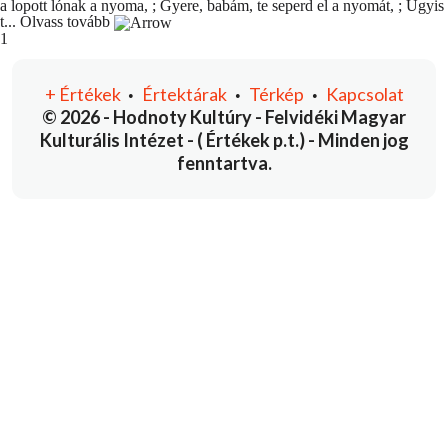
a lopott lónak a nyoma, ; Gyere, babám, te seperd el a nyomát, ; Úgyis
t...
Olvass tovább
You're currently reading page
1
+
Értékek
Értektárak
Térkép
Kapcsolat
•
•
•
© 2026 - Hodnoty Kultúry - Felvidéki Magyar
Kulturális Intézet - ( Értékek p.t.) - Minden jog
fenntartva.