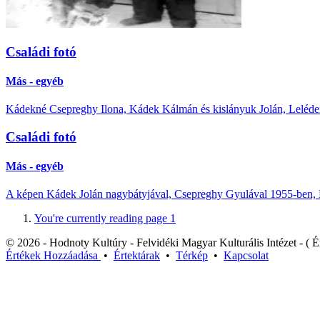
Családi fotó
Más - egyéb
Kádekné Csepreghy Ilona, Kádek Kálmán és kislányuk Jolán, Leléd
Családi fotó
Más - egyéb
A képen Kádek Jolán nagybátyjával, Csepreghy Gyulával 1955-ben,
You're currently reading page
1
© 2026 - Hodnoty Kultúry - Felvidéki Magyar Kulturális Intézet - ( Ér
Értékek
Hozzáadása
•
Értektárak
•
Térkép
•
Kapcsolat