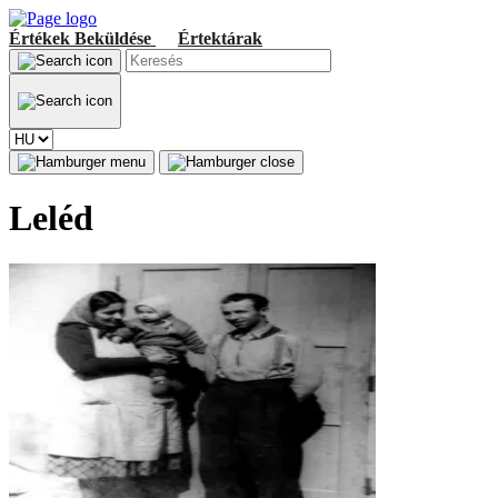
Értékek
Beküldése
Értektárak
Leléd