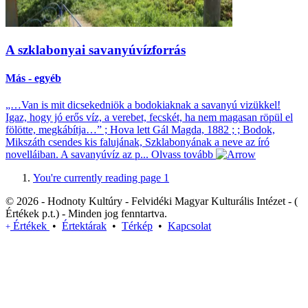
A szklabonyai savanyúvízforrás
Más - egyéb
„…Van is mit dicsekedniök a bodokiaknak a savanyú vizükkel!
Igaz, hogy jó erős víz, a verebet, fecskét, ha nem magasan röpül el
fölötte, megkábítja…” ; Hova lett Gál Magda, 1882 ; ; Bodok,
Mikszáth csendes kis falujának, Szklabonyának a neve az író
novelláiban. A savanyúvíz az p...
Olvass tovább
You're currently reading page
1
© 2026 - Hodnoty Kultúry - Felvidéki Magyar Kulturális Intézet - (
Értékek p.t.) - Minden jog fenntartva.
Értékek
•
Értektárak
•
Térkép
•
Kapcsolat
+