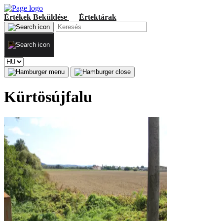
Értékek
Beküldése
Értektárak
Kürtösújfalu