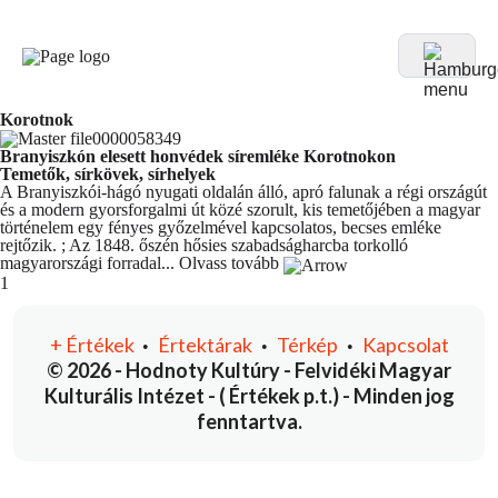
Korotnok
Branyiszkón elesett honvédek síremléke Korotnokon
Temetők, sírkövek, sírhelyek
A Branyiszkói-hágó nyugati oldalán álló, apró falunak a régi országút
és a modern gyorsforgalmi út közé szorult, kis temetőjében a magyar
történelem egy fényes győzelmével kapcsolatos, becses emléke
rejtőzik. ; Az 1848. őszén hősies szabadságharcba torkolló
magyarországi forradal...
Olvass tovább
You're currently reading page
1
+
Értékek
Értektárak
Térkép
Kapcsolat
•
•
•
© 2026 - Hodnoty Kultúry - Felvidéki Magyar
Kulturális Intézet - ( Értékek p.t.) - Minden jog
fenntartva.