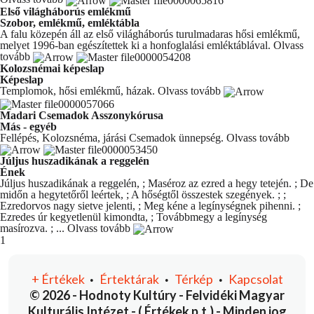
Első világháborús emlékmű
Szobor, emlékmű, emléktábla
A falu közepén áll az első világháborús turulmadaras hősi emlékmű,
melyet 1996-ban egészítettek ki a honfoglalási emléktáblával.
Olvass
tovább
Kolozsnémai képeslap
Képeslap
Templomok, hősi emlékmű, házak.
Olvass tovább
Madari Csemadok Asszonykórusa
Más - egyéb
Fellépés, Kolozsnéma, járási Csemadok ünnepség.
Olvass tovább
Júljus huszadikának a reggelén
Ének
Júljus huszadikának a reggelén, ; Maséroz az ezred a hegy tetején. ; De
midőn a hegytetőről leértek, ; A hőségtől összestek szegények. ; ;
Ezredorvos nagy sietve jelenti, ; Meg kéne a legínységnek pihenni. ;
Ezredes úr kegyetlenül kimondta, ; Továbbmegy a legínység
masírozva. ; ...
Olvass tovább
You're currently reading page
1
+
Értékek
Értektárak
Térkép
Kapcsolat
•
•
•
© 2026 - Hodnoty Kultúry - Felvidéki Magyar
Kulturális Intézet - ( Értékek p.t.) - Minden jog