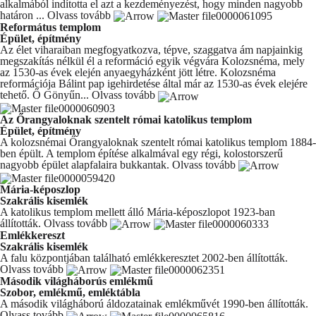
alkalmából indította el azt a kezdeményezést, hogy minden nagyobb
határon ...
Olvass tovább
Református templom
Épület, építmény
Az élet viharaiban megfogyatkozva, tépve, szaggatva ám napjainkig
megszakítás nélkül él a reformáció egyik végvára Kolozsnéma, mely
az 1530-as évek elején anyaegyházként jött létre. Kolozsnéma
reformációja Bálint pap igehirdetése által már az 1530-as évek elejére
tehető. Ő Gönyűn...
Olvass tovább
Az Őrangyaloknak szentelt római katolikus templom
Épület, építmény
A kolozsnémai Őrangyaloknak szentelt római katolikus templom 1884-
ben épült. A templom építése alkalmával egy régi, kolostorszerű
nagyobb épület alapfalaira bukkantak.
Olvass tovább
Mária-képoszlop
Szakrális kisemlék
A katolikus templom mellett álló Mária-képoszlopot 1923-ban
állították.
Olvass tovább
Emlékkereszt
Szakrális kisemlék
A falu központjában található emlékkeresztet 2002-ben állították.
Olvass tovább
Második világháborús emlékmű
Szobor, emlékmű, emléktábla
A második világháború áldozatainak emlékművét 1990-ben állították.
Olvass tovább