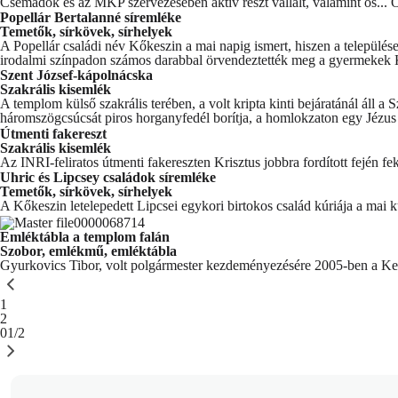
Csemadok és az MKP szervezésében aktív részt vállalt, valamint os...
O
Popellár Bertalanné síremléke
Temetők, sírkövek, sírhelyek
A Popellár családi név Kőkeszin a mai napig ismert, hiszen a települése
irodalmi színpadon számos darabbal örvendeztették meg a gyermekek 
Szent József-kápolnácska
Szakrális kisemlék
A templom külső szakrális terében, a volt kripta kinti bejáratánál áll
háromszögcsúcsát piros horganyfedél borítja, a homlokzaton egy Jézus
Útmenti fakereszt
Szakrális kisemlék
Az INRI-feliratos útmenti fakereszten Krisztus jobbra fordított fején f
Uhric és Lipcsey családok síremléke
Temetők, sírkövek, sírhelyek
A Kőkeszin letelepedett Lipcsei egykori birtokos család kúriája a mai k
Emléktábla a templom falán
Szobor, emlékmű, emléktábla
Gyurkovics Tibor, volt polgármester kezdeményezésére 2005-ben a Keszi
You're currently reading page
1
Oldal
2
01/2