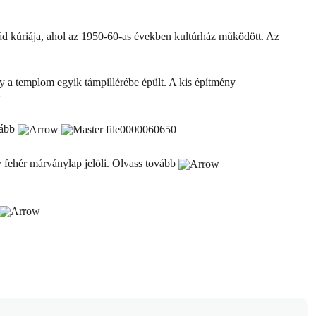
alád kúriája, ahol az 1950-60-as években kultúrház működött. Az
ly a templom egyik támpillérébe épült. A kis építmény
vább
y fehér márványlap jelöli.
Olvass tovább