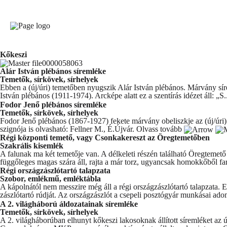
Kőkeszi
Alár István plébános síremléke
Temetők, sírkövek, sírhelyek
Ebben a (új/úri) temetőben nyugszik Alár István plébános. Márvány síre
István plébános (1911-1974). Arcképe alatt ez a szentírás idézet áll: „S.
Fodor Jenő plébános síremléke
Temetők, sírkövek, sírhelyek
Fodor Jenő plébános (1867-1927) fekete márvány obeliszkje az (új/úri) t
szignója is olvasható: Fellner M., É.Újvár.
Olvass tovább
Régi központi temető, vagy Csonkakereszt az Öregtemetőben
Szakrális kisemlék
A falunak ma két temetője van. A délkeleti részén található Öregteme
függőleges magas szára áll, rajta a már torz, ugyancsak homokkőből far
Régi országzászlótartó talapzata
Szobor, emlékmű, emléktábla
A kápolnától nem messzire még áll a régi országzászlótartó talapzata
zászlótartó rúdját. Az országzászlót a csepeli posztógyár munkásai ad
A 2. világháború áldozatainak síremléke
Temetők, sírkövek, sírhelyek
A 2. világháborúban elhunyt kőkeszi lakosoknak állított síremléket az ú