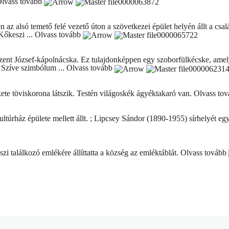
lvass tovább
n az alsó temető felé vezető úton a szövetkezei épület helyén állt a cs
Kőkeszi ...
Olvass tovább
 a Szent József-kápolnácska. Ez tulajdonképpen egy szoborfülkécske, ame
 Szíve szimbólum ...
Olvass tovább
ekete töviskorona látszik. Testén világoskék ágyéktakaró van.
Olvass to
ultúrház épülete mellett állt. ; Lipcsey Sándor (1890-1955) sírhelyét eg
 találkozó emlékére állíttatta a község az emléktáblát.
Olvass tovább