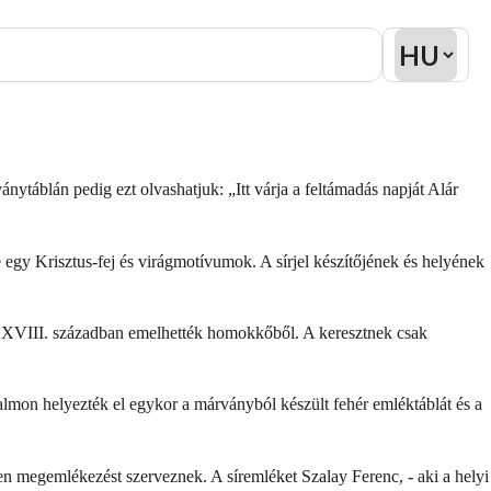
ytáblán pedig ezt olvashatjuk: „Itt várja a feltámadás napját Alár
e egy Krisztus-fej és virágmotívumok. A sírjel készítőjének és helyének
 a XVIII. században emelhették homokkőből. A keresztnek csak
lmon helyezték el egykor a márványból készült fehér emléktáblát és a
vben megemlékezést szerveznek. A síremléket Szalay Ferenc, - aki a helyi