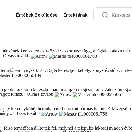
Értékek
Beküldése
Értektárak
mlékének keresztjén ezüstözött vaskorpusz függ, a téglalap alakú márván
..
Olvass tovább
emetőben nyugszik áll. Rajta keresztjel, kehely, könyv és stóla, illetv
tő régebbi központi keresztje mára már igen megcsonkult. Valószínűleg
agott Kriszt...
Olvass tovább
. Ez egy keménykőből betonhabarcsba rakott hármas halom. A középső ha
omány...
Olvass tovább
j, felső temetőben állították fel, melynél a település lakosai minden é