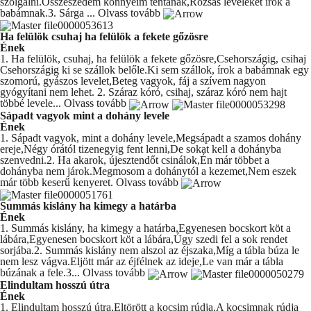
szolgálni.Összeszedem könnyeim tentának,Rózsás leveleket írok a
babámnak.3. Sárga ...
Olvass tovább
Ha felülök csuhaj ha felülök a fekete gőzösre
Ének
1. Ha felülök, csuhaj, ha felülök a fekete gőzösre,Csehországig, csihaj
Csehországig ki se szállok belőle.Ki sem szállok, írok a babámnak egy
szomorú, gyászos levelet,Beteg vagyok, fáj a szívem nagyon
gyógyítani nem lehet. 2. Száraz kóró, csihaj, száraz kóró nem hajt
többé levele...
Olvass tovább
Sápadt vagyok mint a dohány levele
Ének
1. Sápadt vagyok, mint a dohány levele,Megsápadt a szamos dohány
ereje,Négy órától tizenegyig fent lenni,De sokat kell a dohányba
szenvedni.2. Ha akarok, újesztendőt csinálok,Én már többet a
dohányba nem járok.Megmosom a dohánytól a kezemet,Nem eszek
már több keserű kenyeret.
Olvass tovább
Summás kislány ha kimegy a határba
Ének
1. Summás kislány, ha kimegy a határba,Egyenesen bocskort köt a
lábára,Egyenesen bocskort köt a lábára,Úgy szedi fel a sok rendet
sorjába.2. Summás kislány nem alszol az éjszaka,Míg a tábla búza le
nem lesz vágva.Eljött már az éjfélnek az ideje,Le van már a tábla
búzának a fele.3...
Olvass tovább
Elindultam hosszú útra
Ének
1. Elindultam hosszú útra,Eltörött a kocsim rúdja.A kocsimnak rúdja