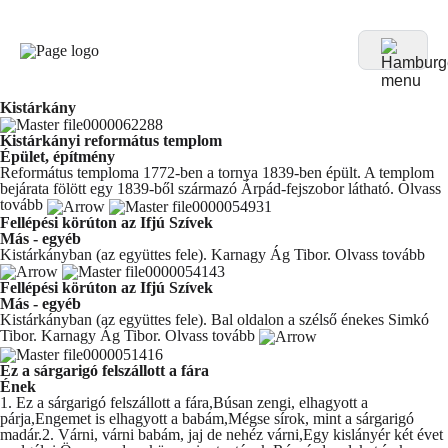
Kistárkány
Kistárkányi református templom
Épület, építmény
Református temploma 1772-ben a tornya 1839-ben épült. A templom
bejárata fölött egy 1839-ből származó Árpád-fejszobor látható.
Olvass
tovább
Fellépési körúton az Ifjú Szívek
Más - egyéb
Kistárkányban (az együttes fele). Karnagy Ág Tibor.
Olvass tovább
Fellépési körúton az Ifjú Szívek
Más - egyéb
Kistárkányban (az együttes fele). Bal oldalon a szélső énekes Simkó
Tibor. Karnagy Ág Tibor.
Olvass tovább
Ez a sárgarigó felszállott a fára
Ének
1. Ez a sárgarigó felszállott a fára,Búsan zengi, elhagyott a
párja,Engemet is elhagyott a babám,Mégse sírok, mint a sárgarigó
madár.2. Várni, várni babám, jaj de nehéz várni,Egy kislányér két évet