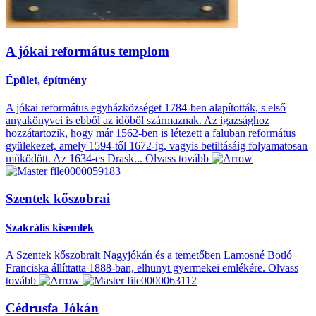
A jókai református templom
Épület, építmény
A jókai református egyházközséget 1784-ben alapították, s első
anyakönyvei is ebből az időből származnak. Az igazsághoz
hozzátartozik, hogy már 1562-ben is létezett a faluban református
gyülekezet, amely 1594-től 1672-ig, vagyis betiltásáig folyamatosan
működött. Az 1634-es Drask...
Olvass tovább
Szentek kőszobrai
Szakrális kisemlék
A Szentek kőszobrait Nagyjókán és a temetőben Lamosné Botló
Franciska állíttatta 1888-ban, elhunyt gyermekei emlékére.
Olvass
tovább
Cédrusfa Jókán