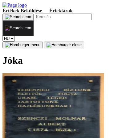
Értékek
Beküldése
Értektárak
Jóka