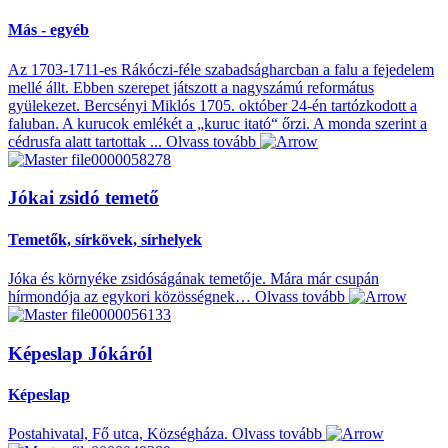
Más - egyéb
Az 1703-1711-es Rákóczi-féle szabadságharcban a falu a fejedelem
mellé állt. Ebben szerepet játszott a nagyszámú református
gyülekezet. Bercsényi Miklós 1705. október 24-én tartózkodott a
faluban. A kurucok emlékét a „kuruc itató“ őrzi. A monda szerint a
cédrusfa alatt tartottak ...
Olvass tovább
Jókai zsidó temető
Temetők, sírkövek, sírhelyek
Jóka és környéke zsidóságának temetője. Mára már csupán
hírmondója az egykori közösségnek…
Olvass tovább
Képeslap Jókáról
Képeslap
Postahivatal, Fő utca, Községháza.
Olvass tovább