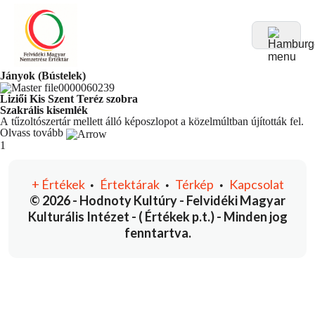
Jányok (Bústelek)
Liziői Kis Szent Teréz szobra
Szakrális kisemlék
A tűzoltószertár mellett álló képoszlopot a közelmúltban újították fel.
Olvass tovább
You're currently reading page
1
+
Értékek
Értektárak
Térkép
Kapcsolat
•
•
•
© 2026 - Hodnoty Kultúry - Felvidéki Magyar
Kulturális Intézet - ( Értékek p.t.) - Minden jog
fenntartva.