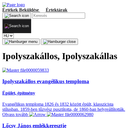
Értékek
Beküldése
Értektárak
Ipolyszakállos, Ipolyszakállas
Ipolyszakállos evangélikus temploma
Épület, építmény
Evangélikus temploma 1826 és 1832 között épült, klasszicista
stílusban. 1859-ben tűzvész pusztította, de 1860-ban helyreállították.
Olvass tovább
Lőcsy János emlékkeresztje