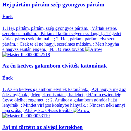
Hej pártám pártám szép gyöngyös pártám
Ének
1. Hej, pártám, pártám, szép gyöngyös pártám, ; Várlak estére,
szerelmes mátkám. ; Pártámat kötöm selyem szalaggal, ; Tégedet
várlak páros csókjaimmal. ; ; 2. Hej, pártám, pártám, elveszett
pártám, ; Csak te el ne hagyj, szerelmes mátkám. ; Mert hogyha
elhagysz ezután engem, ; N...
Olvass tovább
Az én kedves galambom elvitték katonának
Ének
1. Az én kedves galambom elvitték katonának, ; Azt hagyta meg az
édesanyjának, ; Menjek én is utána, ha lehet, ; Három esztendeig
úgyse ölelhet engemet. ; ; 2. Amikor a galambom göndör haját
lenyírták, ; Mindet virágos köténybe hányták. ; Nincsen néki annyi
haja szála, ; Ahány k...
Olvass tovább
Jaj mi történt az alvégi kertekben