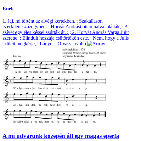
Ének
1. Jaj, mi történt az alvégi kertekben, ; Szakállason
ezerkilencszázegyben. ; Horvát Andrást ottan halva találták, ; A
szívét egy éles késsel szúrták át. ; ; 2. Horvát András Varga Julit
szerette, ; Elindult hozzája csütörtökön este. ; Nem, hogy a Julis
szüleit megkérje, ; Lányu...
Olvass tovább
A mi udvarunk közepén áll egy magas eperfa