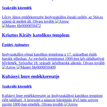
Szakrális kisemlék
Lőcsy János emlékkeresztje Ipolyszakállos északi szélén, az 564-es
számú út mellett áll.
Olvass tovább
Krisztus Király katolikus templom
Épület, építmény
Ipolyszakállos római katolikus temploma a 17. században épült,
barokk stílusban. Az egyhajós templomot 1909-ben két oldalhajóval
bővítették. Szószéke 18. századi, későbarokk alkotás.
Olvass tovább
Kubányi Imre emlékkeresztje
Szakrális kisemlék
Kubányi Imre emlékkeresztje az Ipolyszakállosi katolikus templom
előtt található. A keresztet a talapzat hátoldalán lévő latin szöveg
szerint 1800-ban emelték.
Olvass tovább