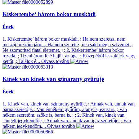
Kiskertembe‘ három bokor muskátli
Ének
1. Kiskertembe’ három bokor muskátli, ; Ha nem szeretsz, nem
muszáj hozzám járni. ; Ha nem szeretsz, ne csald meg a szívemet, ;
Ne szomorítsd fiatal életemet. ; ; 2. Kiskertembe’ három bokor
rezeda, ; Tizenhárom felé hajlik az ága. ; Közepéből leszakítok vagy
kettőt, ; Találok é...
Olvass tovább
Kinek van kinek van színarany gyűrűje
Ének
1. Kinek van, kinek van színarany gyűrűje, ; Annak van, annak van
barna szeretője. ; Van énnékem gyűrűm, arany is, ezüst is, ; Van
nékem szeretőm, szőke is, barna is. ; ; 2. Kinek van, kinek van
slingelt jegykendője, ; Annak van, annak van igaz szeretője. ; Van
nékem jegykendőm,...
Olvass tovább