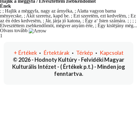
Hajlik a mëggyfa / Elvesztëttem zsebkendőmöt
Ének
; ; Hajlik a mëggyfa, nagy az árnyéka, ; Alatta vagyon barna
mënyecske, ; Akit szeretsz, kapd be. ; Ezt szeretëm, ezt kedvelëm, ; Ez
az én édes kedvesëm, ; Jár, járja jó katona, ; Ëgy a‘ Isten számára. ; ; ; ;
Elvesztëttem zsebkendőmöt, mëgver anyám érte, ; Ëgy kislëjány mëg...
Olvass tovább
You're currently reading page
1
+
Értékek
Értektárak
Térkép
Kapcsolat
•
•
•
© 2026 - Hodnoty Kultúry - Felvidéki Magyar
Kulturális Intézet - ( Értékek p.t.) - Minden jog
fenntartva.