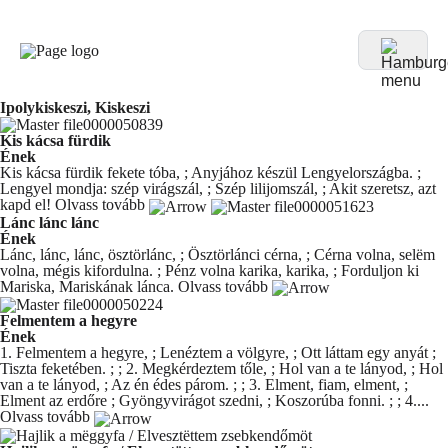
Ipolykiskeszi, Kiskeszi
Kis kácsa fürdik
Ének
Kis kácsa fürdik fekete tóba, ; Anyjához készül Lengyelországba. ;
Lengyel mondja: szép virágszál, ; Szép lilijomszál, ; Akit szeretsz, azt
kapd el!
Olvass tovább
Lánc lánc lánc
Ének
Lánc, lánc, lánc, ösztörlánc, ; Ösztörlánci cérna, ; Cérna volna, selëm
volna, mégis kifordulna. ; Pénz volna karika, karika, ; Forduljon ki
Mariska, Mariskának lánca.
Olvass tovább
Felmentem a hegyre
Ének
1. Felmentem a hegyre, ; Lenéztem a völgyre, ; Ott láttam egy anyát ;
Tiszta feketében. ; ; 2. Megkérdeztem tőle, ; Hol van a te lányod, ; Hol
van a te lányod, ; Az én édes párom. ; ; 3. Elment, fiam, elment, ;
Elment az erdőre ; Gyöngyvirágot szedni, ; Koszorúba fonni. ; ; 4....
Olvass tovább