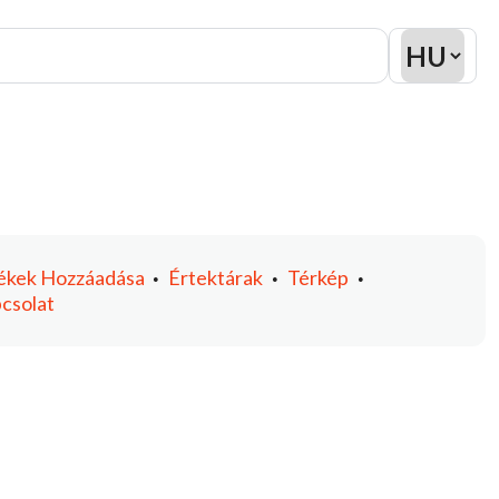
ékek
Hozzáadása
Értektárak
Térkép
•
•
•
csolat