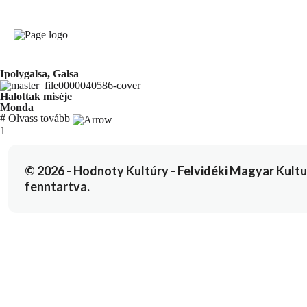
Ipolygalsa, Galsa
Halottak miséje
Monda
#
Olvass tovább
You're currently reading page
1
© 2026 - Hodnoty Kultúry - Felvidéki Magyar Kulturál
fenntartva.