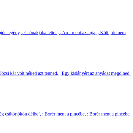
ajós legény, ; Csónakjába tette. ; ; Arra ment az apja, ; Költi, de nem
a Józsi kár volt néked azt tenned, ; Egy kislányért az anyádat megölned.
 csütörtökön délbe’, ; Borér ment a pincébe, ; Borér ment a pincébe.