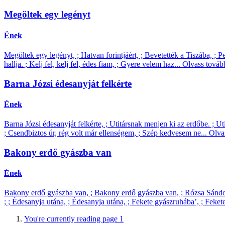
Megöltek egy legényt
Ének
Megöltek egy legényt, ; Hatvan forintjáért, ; Bevetették a Tiszába, ; Pej
hallja. ; Kelj fel, kelj fel, édes fiam, ; Gyere velem haz...
Olvass tová
Barna Józsi édesanyját felkérte
Ének
Barna Józsi édesanyját felkérte, ; Utitársnak menjen ki az erdőbe. ; Ut
; Csendbiztos úr, rég volt már ellenségem, ; Szép kedvesem ne...
Olva
Bakony erdő gyászba van
Ének
Bakony erdő gyászba van, ; Bakony erdő gyászba van, ; Rózsa Sándor 
; ; Édesanyja utána, ; Édesanyja utána, ; Fekete gyászruhába’, ; Fekete
You're currently reading page
1