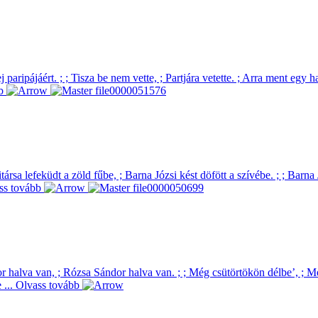
 paripájáért. ; ; Tisza be nem vette, ; Partjára vetette. ; Arra ment egy h
bb
itársa lefeküdt a zöld fűbe, ; Barna Józsi kést döfött a szívébe. ; ; Barn
ss tovább
halva van, ; Rózsa Sándor halva van. ; ; Még csütörtökön délbe’, ; Még
 ...
Olvass tovább