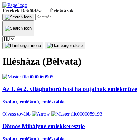
Értékek
Beküldése
Értektárak
Illésháza (Bélvata)
Az 1. és 2. világháború hősi halottjainak emlékműve
Szobor, emlékmű, emléktábla
Olvass tovább
Dömös Mihályné emlékkeresztje
Szobor, emlékmű, emléktábla