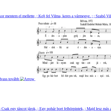
or mentem el mellette, ; Kelj fel Vilma, keres a vármegye. ; ; Szabó Vil
lvass tovább
 Csak egy táncot járok, ; Egy pohár bort felhörpintek, ; Majd lesz más