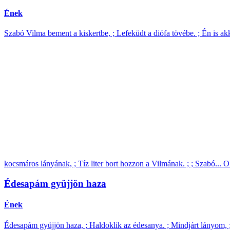
Ének
Szabó Vilma bement a kiskertbe, ; Lefeküdt a diófa tövébe. ; Én is akk
kocsmáros lányának, ; Tíz liter bort hozzon a Vilmának. ; ; Szabó...
O
Édesapám gyüjjön haza
Ének
Édesapám gyüjjön haza, ; Haldoklik az édesanya. ; Mindjárt lányom, ;