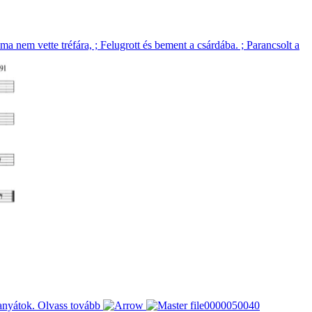
ma nem vette tréfára, ; Felugrott és bement a csárdába. ; Parancsolt a
 anyátok.
Olvass tovább