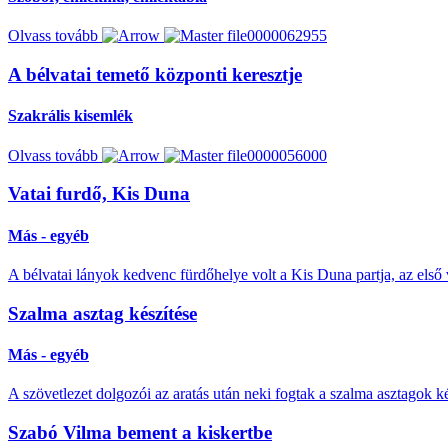
Olvass tovább
A bélvatai temető központi keresztje
Szakrális kisemlék
Olvass tovább
Vatai furdő, Kis Duna
Más - egyéb
A bélvatai lányok kedvenc fürdőhelye volt a Kis Duna partja, az első
Szalma asztag készítése
Más - egyéb
A szövetlezet dolgozói az aratás után neki fogtak a szalma asztagok ké
Szabó Vilma bement a kiskertbe