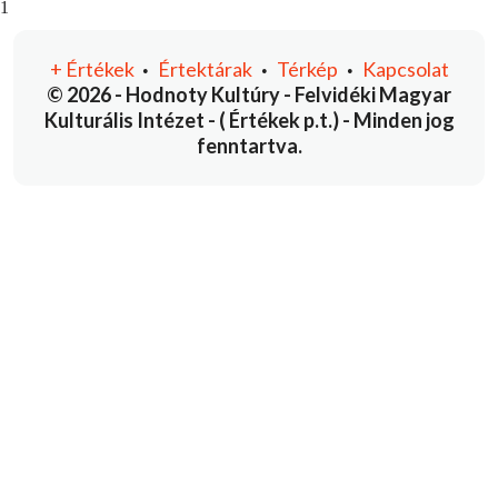
You're currently reading page
1
+
Értékek
Értektárak
Térkép
Kapcsolat
•
•
•
© 2026 - Hodnoty Kultúry - Felvidéki Magyar
Kulturális Intézet - ( Értékek p.t.) - Minden jog
fenntartva.