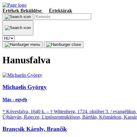
Értékek
Beküldése
Értektárak
Hanusfalva
Michaelis György
Más - egyéb
* Kövesfalva, 1640 k. – † Wittenberg, 1724. október 3. / evangélikus 
Újbányán, Rajecen, Liptószentmiklóson, Bártfán, Késmárkon, Kassán
Brancsik Károly, Brančík