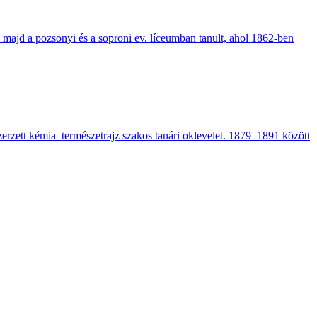
 majd a pozsonyi és a soproni ev. líceumban tanult, ahol 1862-ben
szerzett kémia–természetrajz szakos tanári oklevelet. 1879–1891 között