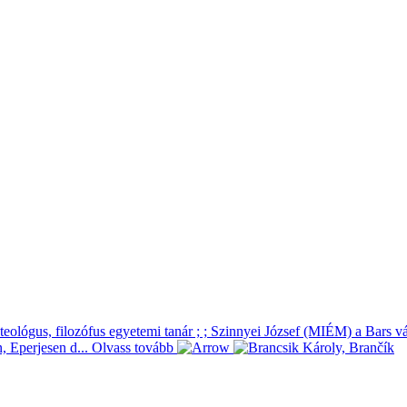
teológus, filozófus egyetemi tanár ; ; Szinnyei József (MIÉM) a Bars vá
, Eperjesen d...
Olvass tovább