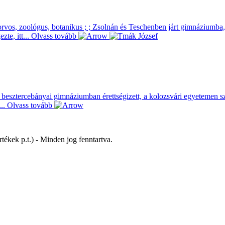
rvos, zoológus, botanikus ; ; Zsolnán és Teschenben járt gimnáziumba,
te, itt...
Olvass tovább
; A besztercebányai gimnáziumban érettségizett, a kolozsvári egyetemen 
...
Olvass tovább
tékek p.t.) - Minden jog fenntartva.