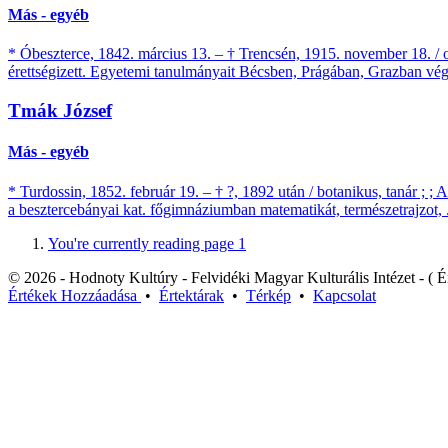
Más - egyéb
* Óbeszterce, 1842. március 13. – † Trencsén, 1915. november 18. / o
érettségizett. Egyetemi tanulmányait Bécsben, Prágában, Grazban végez
Tmák József
Más - egyéb
* Turdossin, 1852. február 19. – † ?, 1892 után / botanikus, tanár ; 
a besztercebányai kat. főgimnáziumban matematikát, természetrajzot, 
You're currently reading page
1
© 2026 - Hodnoty Kultúry - Felvidéki Magyar Kulturális Intézet - ( Ér
Értékek
Hozzáadása
•
Értektárak
•
Térkép
•
Kapcsolat