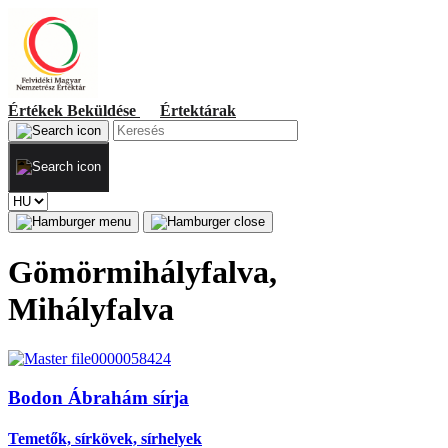
Értékek
Beküldése
Értektárak
Gömörmihályfalva,
Mihályfalva
Bodon Ábrahám sírja
Temetők, sírkövek, sírhelyek