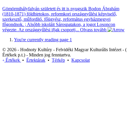
Gömörmihályfalván született és itt is nyugszik Bodon Ábrahám
(1810-1871) földbirtokos, reformkori országgyűlési képviselő,
szerkesztő, műfordító. főügyész, református egyházmegyei
főgondnok. ; Alsóbb iskoláit Sárospatakon, a jogot Losoncon
végezte. Az országgyűlési ifjak csoportj...
Olvass tovább
You're currently reading page
1
© 2026 - Hodnoty Kultúry - Felvidéki Magyar Kulturális Intézet - (
Értékek p.t.) - Minden jog fenntartva.
Értékek
•
Értektárak
•
Térkép
•
Kapcsolat
+