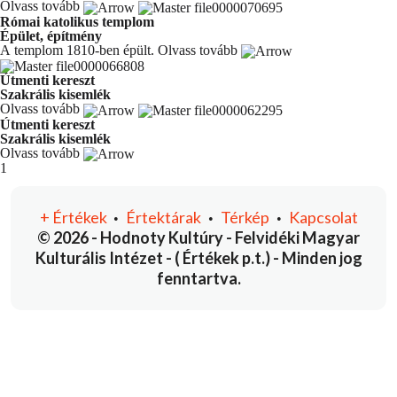
Olvass tovább
Római katolikus templom
Épület, építmény
A templom 1810-ben épült.
Olvass tovább
Útmenti kereszt
Szakrális kisemlék
Olvass tovább
Útmenti kereszt
Szakrális kisemlék
Olvass tovább
You're currently reading page
1
+
Értékek
Értektárak
Térkép
Kapcsolat
•
•
•
© 2026 - Hodnoty Kultúry - Felvidéki Magyar
Kulturális Intézet - ( Értékek p.t.) - Minden jog
fenntartva.