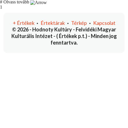
#
Olvass tovább
You're currently reading page
1
+
Értékek
Értektárak
Térkép
Kapcsolat
•
•
•
© 2026 - Hodnoty Kultúry - Felvidéki Magyar
Kulturális Intézet - ( Értékek p.t.) - Minden jog
fenntartva.