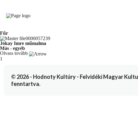
Fűr
Jókay Imre műmalma
Más - egyéb
Olvass tovább
You're currently reading page
1
© 2026 - Hodnoty Kultúry - Felvidéki Magyar Kulturál
fenntartva.