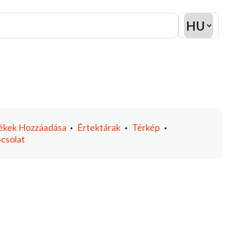
ékek
Hozzáadása
Értektárak
Térkép
•
•
•
csolat