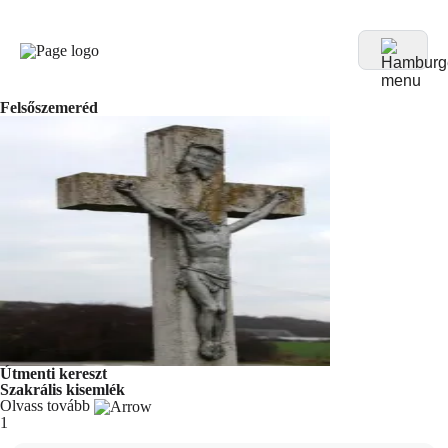
Felsőszemeréd
Útmenti kereszt
Szakrális kisemlék
Olvass tovább
You're currently reading page
1