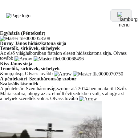
Egyházfa (Pénteksúr)
Duray János hidászkatona sírja
Temetők, sírkövek, sírhelyek
Az első világháborúban fiatalon elesett hidászkatona sírja.
Olvass
tovább
Kiss János sírja
Temetők, sírkövek, sírhelyek
&amp;nbsp,
Olvass tovább
A pénteksúri Szentháromság szobor
Szakrális kisemlék
A pénteksúri Szentháromság-szobor alá 2014-ben odakerült Szűz
Mária szobra, ahogy az az elmúlt évtizedekben volt, s ahogy azt
a helyiek szerették volna.
Olvass tovább