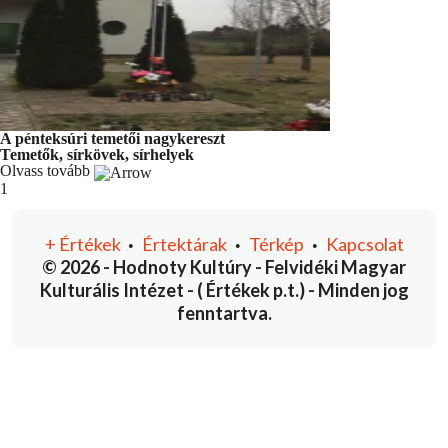
A pénteksúri temetői nagykereszt
Temetők, sírkövek, sírhelyek
Olvass tovább
You're currently reading page
1
+
Értékek
Értektárak
Térkép
Kapcsolat
•
•
•
© 2026 - Hodnoty Kultúry - Felvidéki Magyar
Kulturális Intézet - ( Értékek p.t.) - Minden jog
fenntartva.