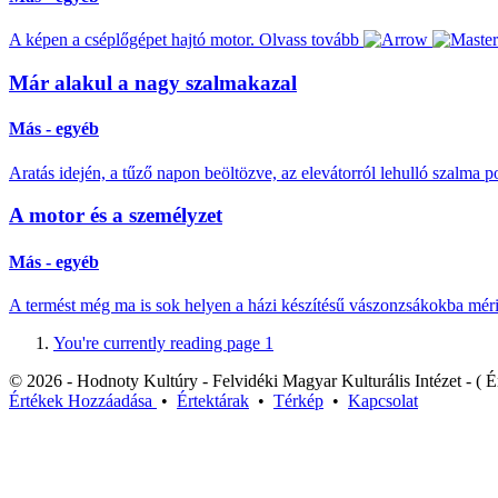
A képen a cséplőgépet hajtó motor.
Olvass tovább
Már alakul a nagy szalmakazal
Más - egyéb
Aratás idején, a tűző napon beöltözve, az elevátorról lehulló szalma 
A motor és a személyzet
Más - egyéb
A termést még ma is sok helyen a házi készítésű vászonzsákokba mér
You're currently reading page
1
© 2026 - Hodnoty Kultúry - Felvidéki Magyar Kulturális Intézet - ( Ér
Értékek
Hozzáadása
•
Értektárak
•
Térkép
•
Kapcsolat