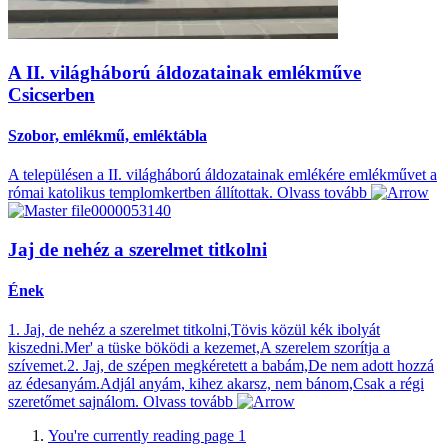
A II. világháború áldozatainak emlékműve
Csicserben
Szobor, emlékmű, emléktábla
A településen a II. világháború áldozatainak emlékére emlékművet a
római katolikus templomkertben állítottak.
Olvass tovább
Jaj de nehéz a szerelmet titkolni
Ének
1. Jaj, de nehéz a szerelmet titkolni,Tövis közül kék ibolyát
kiszedni.Mer' a tüske böködi a kezemet,A szerelem szorítja a
szívemet.2. Jaj, de szépen megkéretett a babám,De nem adott hozzá
az édesanyám.Adjál anyám, kihez akarsz, nem bánom,Csak a régi
szeretőmet sajnálom.
Olvass tovább
You're currently reading page
1