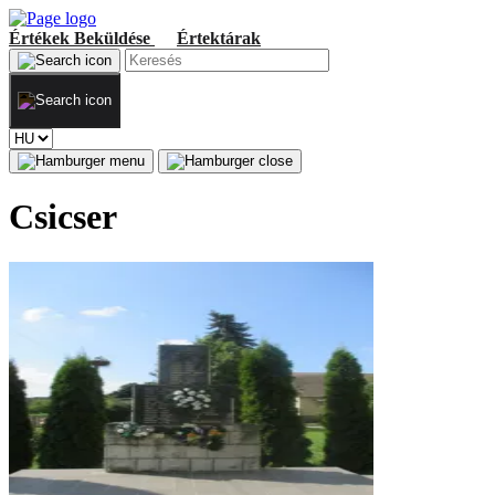
Értékek
Beküldése
Értektárak
Csicser