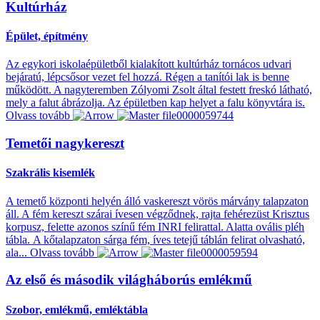
Kultúrház
Épület, építmény
Az egykori iskolaépületből kialakított kultúrház tornácos udvari
bejáratú, lépcsősor vezet fel hozzá. Régen a tanítói lak is benne
működött. A nagyteremben Zólyomi Zsolt által festett freskó látható,
mely a falut ábrázolja. Az épületben kap helyet a falu könyvtára is.
Olvass tovább
Temetői nagykereszt
Szakrális kisemlék
A temető központi helyén álló vaskereszt vörös márvány talapzaton
áll. A fém kereszt szárai ívesen végződnek, rajta fehérezüst Krisztus
korpusz, felette azonos színű fém INRI felirattal. Alatta ovális pléh
tábla. A kőtalapzaton sárga fém, íves tetejű táblán felirat olvasható,
ala...
Olvass tovább
Az első és második világháborús emlékmű
Szobor, emlékmű, emléktábla