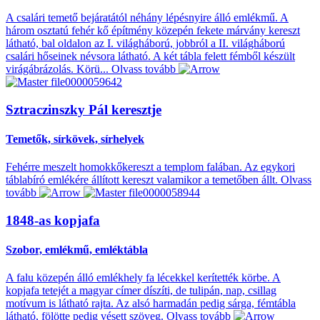
A csalári temető bejáratától néhány lépésnyire álló emlékmű. A
három osztatú fehér kő építmény közepén fekete márvány kereszt
látható, bal oldalon az I. világháború, jobbról a II. világháború
csalári hőseinek névsora látható. A két tábla felett fémből készült
virágábrázolás. Körü...
Olvass tovább
Sztraczinszky Pál keresztje
Temetők, sírkövek, sírhelyek
Fehérre meszelt homokkőkereszt a templom falában. Az egykori
táblabíró emlékére állított kereszt valamikor a temetőben állt.
Olvass
tovább
1848-as kopjafa
Szobor, emlékmű, emléktábla
A falu közepén álló emlékhely fa lécekkel kerítették körbe. A
kopjafa tetejét a magyar címer díszíti, de tulipán, nap, csillag
motívum is látható rajta. Az alsó harmadán pedig sárga, fémtábla
látható, fölötte pedig vésett szöveg.
Olvass tovább