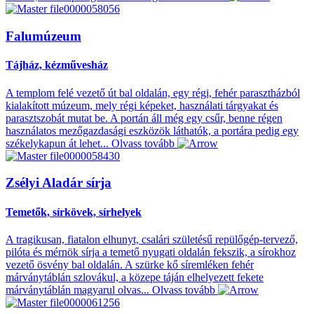
Falumúzeum
Tájház, kézművesház
A templom felé vezető út bal oldalán, egy régi, fehér parasztházból
kialakított múzeum, mely régi képeket, használati tárgyakat és
parasztszobát mutat be. A portán áll még egy csűr, benne régen
használatos mezőgazdasági eszközök láthatók, a portára pedig egy
székelykapun át lehet...
Olvass tovább
Zsélyi Aladár sírja
Temetők, sírkövek, sírhelyek
A tragikusan, fiatalon elhunyt, csalári születésű repülőgép-tervező,
pilóta és mérnök sírja a temető nyugati oldalán fekszik, a sírokhoz
vezető ösvény bal oldalán. A szürke kő síremléken fehér
márványtáblán szlovákul, a közepe táján elhelyezett fekete
márványtáblán magyarul olvas...
Olvass tovább