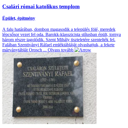
Csalári római katolikus templom
Épület, építmény
A falu határában, dombon magasodik a település fölé, meredek
lépcsősor vezet fel oda. Barokk-klasszicista stílusban épült, tornya
három részre tagolódik. Szent Mihály tiszteletére szentelték fel.
Falában Szentiványi Ráfael emléktábláját olvashatjuk, a fekete
márványtáblát Orosch ...
Olvass tovább