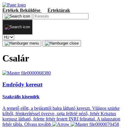
Értékek
Beküldése
Értektárak
Csalár
Endrődy kereszt
Szakrális kisemlék
A temető előtt, a bejárattól balra látható kereszt. Világos szürke
kőből, fémkerítéssel övezve, rajta felfelé néző, fehér Krisztus
korpusz látható, felette fehér festett INRI felirattal. A talapzaton
fehér tábla.
Olvass tovább