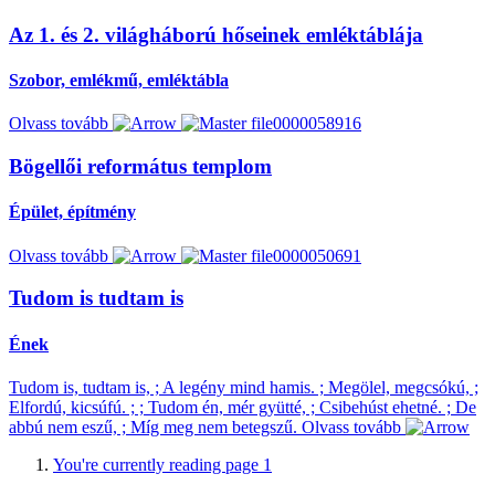
Az 1. és 2. világháború hőseinek emléktáblája
Szobor, emlékmű, emléktábla
Olvass tovább
Bögellői református templom
Épület, építmény
Olvass tovább
Tudom is tudtam is
Ének
Tudom is, tudtam is, ; A legény mind hamis. ; Megölel, megcsókú, ;
Elfordú, kicsúfú. ; ; Tudom én, mér gyütté, ; Csibehúst ehetné. ; De
abbú nem eszű, ; Míg meg nem betegszű.
Olvass tovább
You're currently reading page
1