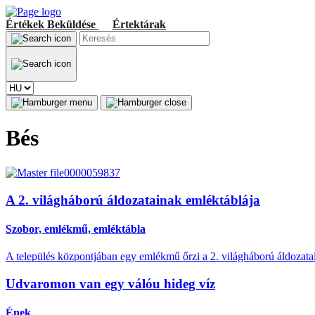
Értékek
Beküldése
Értektárak
Bés
A 2. világháború áldozatainak emléktáblája
Szobor, emlékmű, emléktábla
A település központjában egy emlékmű őrzi a 2. világháború áldozata
Udvaromon van egy válóu hideg víz
Ének