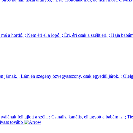
á a hordó, ; Nem éri el a lopó. ; Éri, éri csak a szélit éri, ; Haja babám
tten járnak, ; Lám én szegény özvegyasszony, csak egyedül járok, ; Ölelg
ak felhajlott a széli. ; Csinális, kanális, elhagyott a babám is, ; Tied
lvass tovább