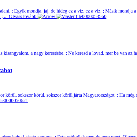
i. ; Egyik mondja, jaj, de hideg ez a víz, ez a víz, ; Másik mondja a 
; ...
Olvass tovább
ás kisangyalom, a nagy keresésbe, ; Ne keresd a lovad, mer be van az ha
zabot
or körül, sokszor körül, sokszor körül járta Magyarországot. ; Ha még 
a piros hajnal, tiszta aranyos, ; Este csókollak meg de nem most.
Olvass