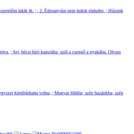
szeretőm lakik itt. ; ; 2. Édesanyám nem tudok elaludni, ; Házunk
jtva, ; Sej, bécsi bíró kapujába, szól a csengő a nyakába.
Olvass
egyszer körüljárhatta volna, ; Magyar földön, szép hazánkba, szép
 tovább