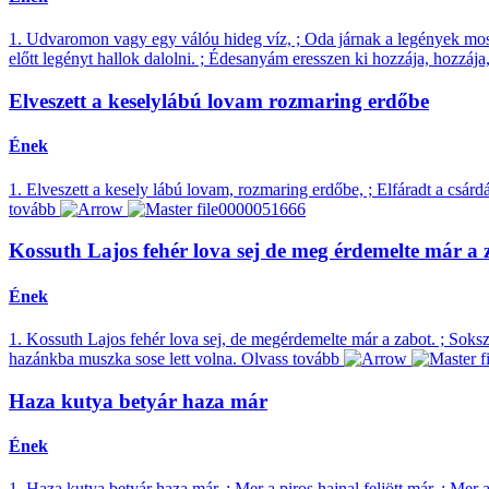
1. Udvaromon vagy egy válóu hideg víz, ; Oda járnak a legények mosdan
előtt legényt hallok dalolni. ; Édesanyám eresszen ki hozzája, hozzája, 
Elveszett a keselylábú lovam rozmaring erdőbe
Ének
1. Elveszett a kesely lábú lovam, rozmaring erdőbe, ; Elfáradt a csárd
tovább
Kossuth Lajos fehér lova sej de meg érdemelte már a 
Ének
1. Kossuth Lajos fehér lova sej, de megérdemelte már a zabot. ; Soksz
hazánkba muszka sose lett volna.
Olvass tovább
Haza kutya betyár haza már
Ének
1. Haza kutya betyár haza már, ; Mer a piros hajnal feljött már. ; Mer 