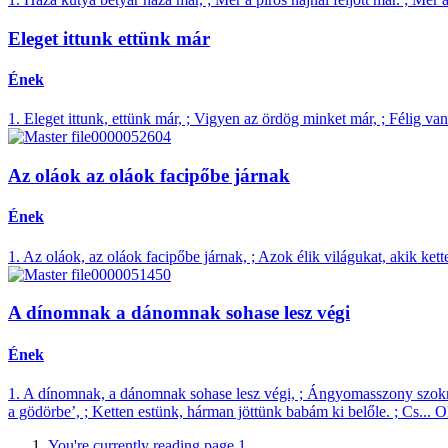
Eleget ittunk ettünk már
Ének
1. Eleget ittunk, ettünk már, ; Vigyen az ördög minket már, ; Félig van m
Az oláok az oláok facipőbe járnak
Ének
1. Az oláok, az oláok facipőbe járnak, ; Azok élik világukat, akik ke
A dínomnak a dánomnak sohase lesz végi
Ének
1. A dínomnak, a dánomnak sohase lesz végi, ; Ángyomasszony szoknyáján
a gödörbe’, ; Ketten estünk, hárman jöttünk babám ki belőle. ; Cs...
O
You're currently reading page
1