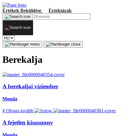
Értékek
Beküldése
Értektárak
Berekalja
A berekaljai víziember
Monda
#
Olvass tovább
A fejetlen kisasszony
Monda