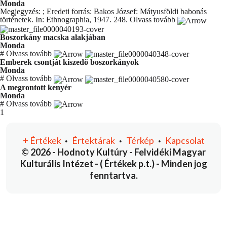
Monda
Megjegyzés: ; Eredeti forrás: Bakos József: Mátyusföldi babonás
történetek. In: Ethnographia, 1947. 248.
Olvass tovább
Boszorkány macska alakjában
Monda
#
Olvass tovább
Emberek csontját kiszedő boszorkányok
Monda
#
Olvass tovább
A megrontott kenyér
Monda
#
Olvass tovább
You're currently reading page
1
+
Értékek
Értektárak
Térkép
Kapcsolat
•
•
•
© 2026 - Hodnoty Kultúry - Felvidéki Magyar
Kulturális Intézet - ( Értékek p.t.) - Minden jog
fenntartva.