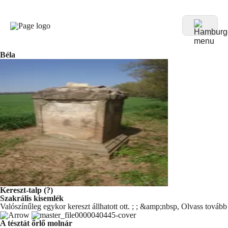
Béla
Kereszt-talp (?)
Szakrális kisemlék
Valószínűleg egykor kereszt állhatott ott. ; ; &amp;nbsp,
Olvass tovább
A tésztát őrlő molnár