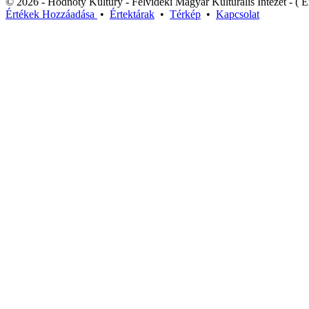
© 2026 - Hodnoty Kultúry - Felvidéki Magyar Kulturális Intézet - ( Ér
Értékek
Hozzáadása
•
Értektárak
•
Térkép
•
Kapcsolat