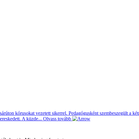
árúton kórusokat vezetett sikerrel. Pedagógusként szembeszegült a ké
pereskedett. A küzde...
Olvass tovább