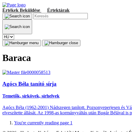
Értékek
Beküldése
Értektárak
Baraca
Agócs Béla tanító sírja
Temetők, sírkövek, sírhelyek
Agócs Béla (1962-2001) Nádszegen tanított. Pozsonyeperjesen és Vás
elveszítette állását. Az 1998-as kormányváltás után Bugár Bélával is 
You're currently reading page
1