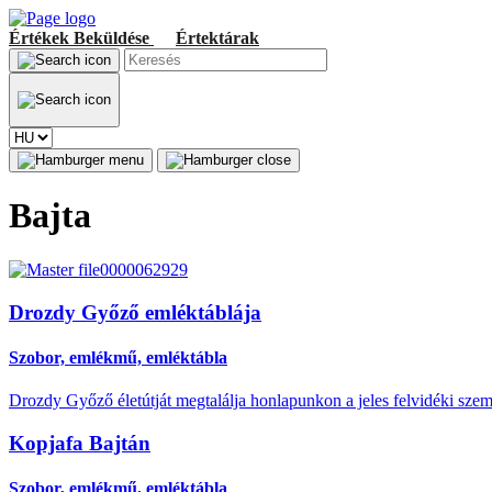
Értékek
Beküldése
Értektárak
Bajta
Drozdy Győző emléktáblája
Szobor, emlékmű, emléktábla
Drozdy Győző életútját megtalálja honlapunkon a jeles felvidéki sze
Kopjafa Bajtán
Szobor, emlékmű, emléktábla