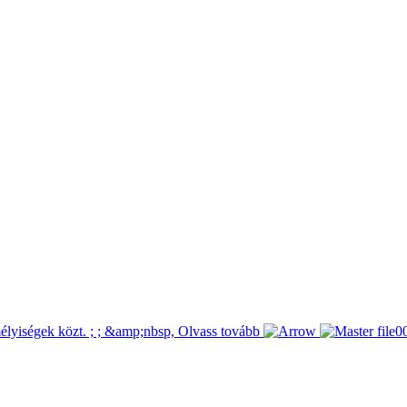
mélyiségek közt. ; ; &amp;nbsp,
Olvass tovább