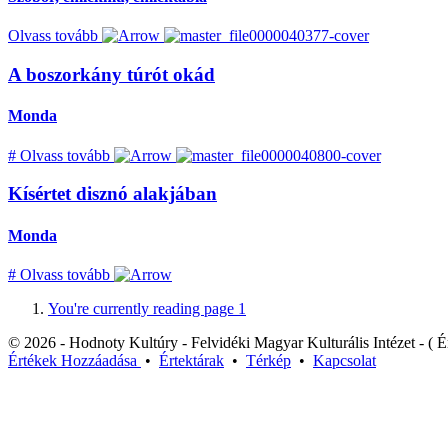
Olvass tovább
A boszorkány túrót okád
Monda
#
Olvass tovább
Kísértet disznó alakjában
Monda
#
Olvass tovább
You're currently reading page
1
© 2026 - Hodnoty Kultúry - Felvidéki Magyar Kulturális Intézet - ( Ér
Értékek
Hozzáadása
•
Értektárak
•
Térkép
•
Kapcsolat