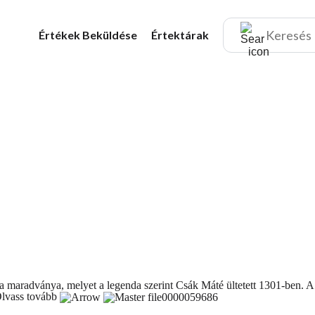
Értékek
Beküldése
Értektárak
k a maradványa, melyet a legenda szerint Csák Máté ültetett 1301-ben. A
lvass tovább