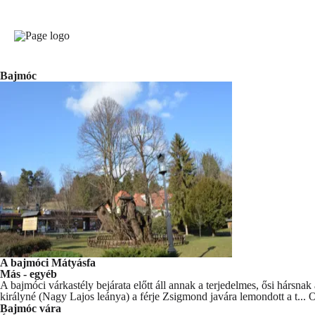
Bajmóc
A bajmóci Mátyásfa
Más - egyéb
A bajmóci várkastély bejárata előtt áll annak a terjedelmes, ősi hársna
királyné (Nagy Lajos leánya) a férje Zsigmond javára lemondott a t...
O
Bajmóc vára