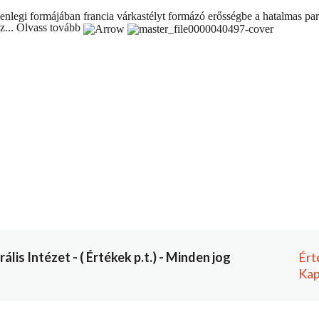
legi formájában francia várkastélyt formázó erősségbe a hatalmas parko
z...
Olvass tovább
is Intézet - ( Értékek p.t.) - Minden jog
Ért
Kap