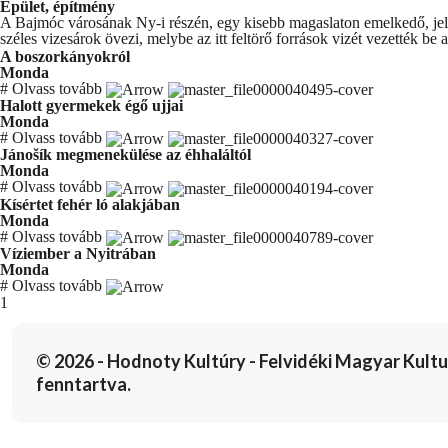
Épület, építmény
A Bajmóc városának Ny-i részén, egy kisebb magaslaton emelkedő, jelen
széles vizesárok övezi, melybe az itt feltörő források vizét vezették be a
A boszorkányokról
Monda
#
Olvass tovább
Halott gyermekek égő ujjai
Monda
#
Olvass tovább
Jánošík megmenekülése az éhhaláltól
Monda
#
Olvass tovább
Kísértet fehér ló alakjában
Monda
#
Olvass tovább
Víziember a Nyitrában
Monda
#
Olvass tovább
You're currently reading page
1
© 2026 - Hodnoty Kultúry - Felvidéki Magyar Kulturál
fenntartva.