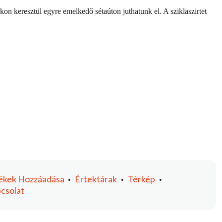
n keresztül egyre emelkedő sétaúton juthatunk el. A sziklaszirtet
ékek
Hozzáadása
Értektárak
Térkép
•
•
•
csolat