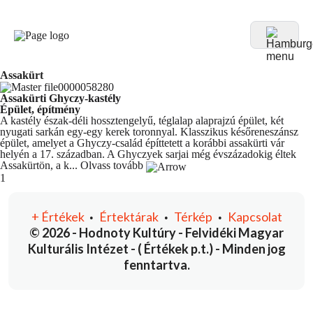
Assakürt
Assakürti Ghyczy-kastély
Épület, építmény
A kastély észak-déli hossztengelyű, téglalap alaprajzú épület, két
nyugati sarkán egy-egy kerek toronnyal. Klasszikus későreneszánsz
épület, amelyet a Ghyczy-család építtetett a korábbi assakürti vár
helyén a 17. században. A Ghyczyek sarjai még évszázadokig éltek
Assakürtön, a k...
Olvass tovább
You're currently reading page
1
+
Értékek
Értektárak
Térkép
Kapcsolat
•
•
•
© 2026 - Hodnoty Kultúry - Felvidéki Magyar
Kulturális Intézet - ( Értékek p.t.) - Minden jog
fenntartva.